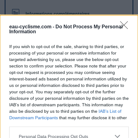
Informations complémentaires
Une borne se trouve sur le parking de l'église, à proximité
eau-cyclisme.com -
Do Not Process My Personal
Information
du chateau de Mauvezin
If you wish to opt-out of the sale, sharing to third parties, or
Repères visuels
processing of your personal or sensitive information for
targeted advertising by us, please use the below opt-out
section to confirm your selection. Please note that after your
opt-out request is processed you may continue seeing
interest-based ads based on personal information utilized by
us or personal information disclosed to third parties prior to
your opt-out. You may separately opt-out of the further
disclosure of your personal information by third parties on the
IAB’s list of downstream participants. This information may
Afficher la carte
also be disclosed by us to third parties on the
IAB’s List of
Downstream Participants
that may further disclose it to other
third parties.
Personal Data Processing Opt Outs