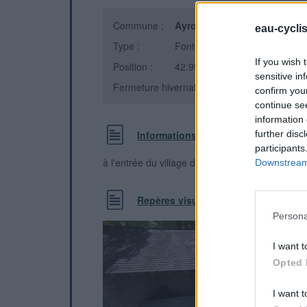
Commune :
Ayros-Arbouix
(Hautes-Pyré
eau-cycli
Type :
Fontaine
If you wish 
Position :
42.997648°N, -0.061839°E
sensitive in
Fermeture hivernale : information inconnue
confirm you
continue se
information 
Informations complémentaires
further disc
participants
à l'entrée du village d'Arbouix sur la gauche 
Downstream 
Repères visuels
Persona
I want t
Opted 
I want t