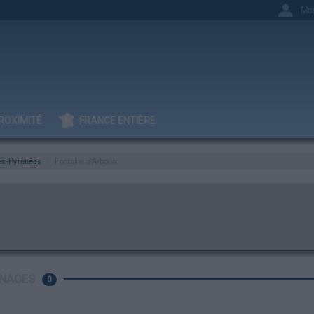
Mo
ROXIMITÉ
FRANCE ENTIÈRE
es-Pyrénées
Fontaine d'Arbouix
NAGES
0