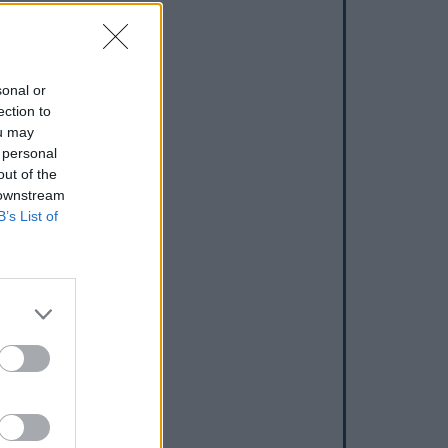
sonal or
ection to
ou may
 personal
out of the
 downstream
B’s List of