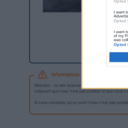
Opted 
I want 
Advertis
Opted 
I want t
of my P
was col
Opted 
Informations
Attention : ce site recense des points d'eau dont la f
indiquant que l'eau n'est pas potable et que vous n'
Si vous constatez qu'un point d'eau n'est pas potable,