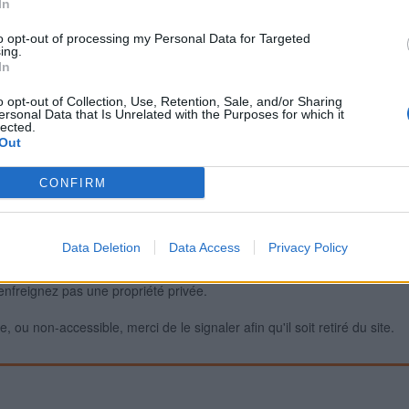
In
to opt-out of processing my Personal Data for Targeted
ing.
Signaler une erreur
In
o opt-out of Collection, Use, Retention, Sale, and/or Sharing
ersonal Data that Is Unrelated with the Purposes for which it
lected.
Out
CONFIRM
Data Deletion
Data Access
Privacy Policy
iabilité ne peut pas être garantie. Avant d'utiliser un point d'eau, vous 
enfreignez pas une propriété privée.
 ou non-accessible, merci de le signaler afin qu'il soit retiré du site.