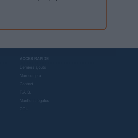
ACCES RAPIDE
Derniers ajouts
Mon compte
Contact
F.A.Q.
Mentions légales
CGU