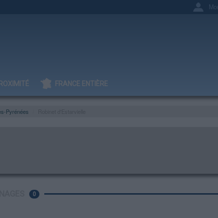
Mo
ROXIMITÉ
FRANCE ENTIÈRE
es-Pyrénées
Robinet d'Estarvielle
NAGES
0