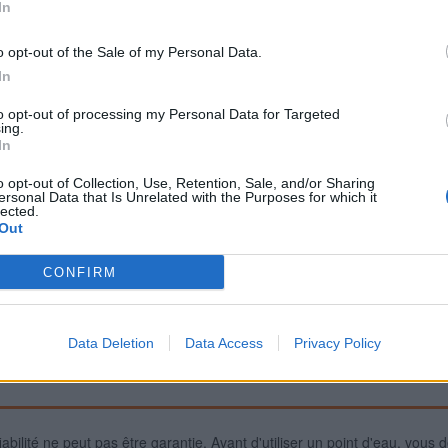
In
o opt-out of the Sale of my Personal Data.
Signaler une erreur
In
to opt-out of processing my Personal Data for Targeted
ing.
In
o opt-out of Collection, Use, Retention, Sale, and/or Sharing
ersonal Data that Is Unrelated with the Purposes for which it
lected.
Out
CONFIRM
Data Deletion
Data Access
Privacy Policy
iabilité ne peut pas être garantie. Avant d'utiliser un point d'eau, vous 