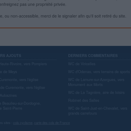
enfreignez pas une propriété privée.
 ou non-accessible, merci de le signaler afin qu'il soit retiré du site.
ERS AJOUTS
DERNIERS COMMENTAIRES
aute-Rivoire, vers Pompiers
WC de Viricelles
re de Meys
WC d'Odenas, vers terrains de sports
uremonte, vers l'église
WC de Lamure-sur-Azergues, vers
Monument aux Morts
de Curemonte, vers l'église
WC de La Tagnière, aire de loisirs
'Aubazines
Robinet des Salles
e Beaulieu-sur-Dordogne,
e Saint-Pierre
WC de Saint-Just-en-Chevalet, vers
grands carrefours
es sites :
cols cyclisme
,
carte des cols de France