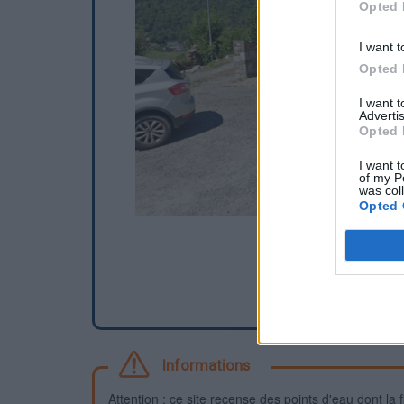
Opted 
I want t
Opted 
I want 
Advertis
Opted 
I want t
of my P
was col
Opted 
Informations
Attention : ce site recense des points d'eau dont la f