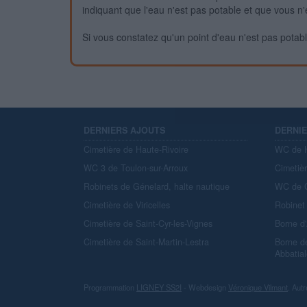
indiquant que l'eau n'est pas potable et que vous n'
Si vous constatez qu'un point d'eau n'est pas potable,
DERNIERS AJOUTS
DERNI
Cimetière de Haute-Rivoire
WC de H
WC 3 de Toulon-sur-Arroux
Cimetiè
Robinets de Génelard, halte nautique
WC de C
Cimetière de Viricelles
Robinet 
Cimetière de Saint-Cyr-les-Vignes
Borne d
Cimetière de Saint-Martin-Lestra
Borne d
Abbatial
Programmation
LIGNEY SS2I
- Webdesign
Véronique Vilmant
. Autr