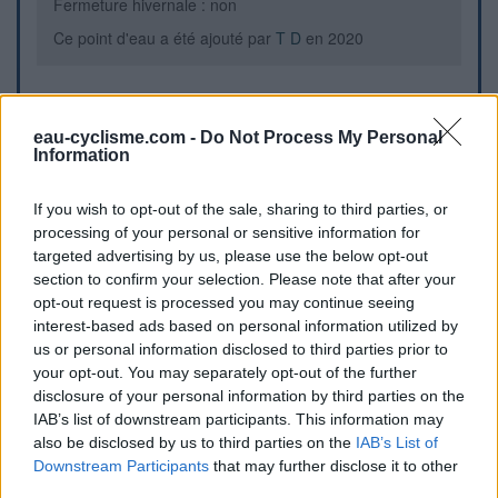
Fermeture hivernale : non
Ce point d'eau a été ajouté par
T D
en 2020
Informations complémentaires
eau-cyclisme.com -
Do Not Process My Personal
Information
En direction du Corum, la fontaine se situe à gauche.
If you wish to opt-out of the sale, sharing to third parties, or
Repères visuels
processing of your personal or sensitive information for
targeted advertising by us, please use the below opt-out
section to confirm your selection. Please note that after your
opt-out request is processed you may continue seeing
interest-based ads based on personal information utilized by
us or personal information disclosed to third parties prior to
your opt-out. You may separately opt-out of the further
disclosure of your personal information by third parties on the
IAB’s list of downstream participants. This information may
also be disclosed by us to third parties on the
IAB’s List of
Downstream Participants
that may further disclose it to other
Afficher la carte
third parties.