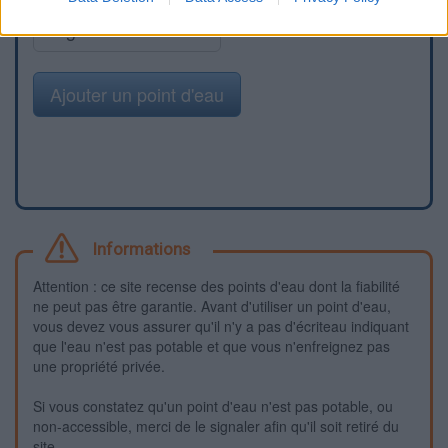
Signaler une erreur
Ajouter un point d'eau
Informations
Attention : ce site recense des points d'eau dont la fiabilité
ne peut pas être garantie. Avant d'utiliser un point d'eau,
vous devez vous assurer qu'il n'y a pas d'écriteau indiquant
que l'eau n'est pas potable et que vous n'enfreignez pas
une propriété privée.
Si vous constatez qu'un point d'eau n'est pas potable, ou
non-accessible, merci de le signaler afin qu'il soit retiré du
site.