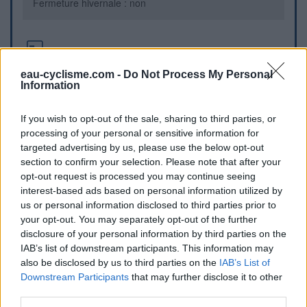
Fermeture hivernale : non
Informations complémentaires
eau-cyclisme.com -
Do Not Process My Personal
Point d'eau accessible en face de l'entrée de l'église.
Information
Repères visuels
If you wish to opt-out of the sale, sharing to third parties, or
processing of your personal or sensitive information for
targeted advertising by us, please use the below opt-out
section to confirm your selection. Please note that after your
opt-out request is processed you may continue seeing
interest-based ads based on personal information utilized by
us or personal information disclosed to third parties prior to
your opt-out. You may separately opt-out of the further
disclosure of your personal information by third parties on the
IAB’s list of downstream participants. This information may
also be disclosed by us to third parties on the
IAB’s List of
Afficher la carte
Downstream Participants
that may further disclose it to other
third parties.