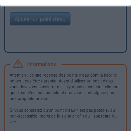
Ajouter un point d'eau
Informations
Attention : ce site recense des points d'eau dont la fiabilité
ne peut pas être garantie. Avant d'utiliser un point d'eau,
vous devez vous assurer qu'il n'y a pas d'écriteau indiquant
que l'eau n'est pas potable et que vous n'enfreignez pas
une propriété privée.
Si vous constatez qu'un point d'eau n'est pas potable, ou
non-accessible, merci de le signaler afin qu'il soit retiré du
site.