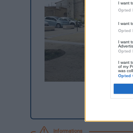
I want t
Opted 
I want t
Opted 
I want 
Advertis
Opted 
I want t
of my P
was col
Opted 
Informations