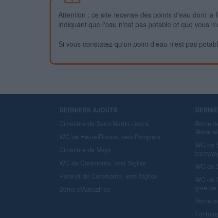
Attention : ce site recense des points d'eau dont la f
indiquant que l'eau n'est pas potable et que vous n'
Si vous constatez qu'un point d'eau n'est pas potable,
DERNIERS AJOUTS
DERNI
Cimetière de Saint-Martin-Lestra
Borne d
Abbatial
WC de Haute-Rivoire, vers Pompiers
WC de S
Cimetière de Meys
tramwa
WC de Curemonte, vers l'église
WC de S
Robinet de Curemonte, vers l'église
WC de C
gare de
Borne d'Aubazines
Borne d
Fontain