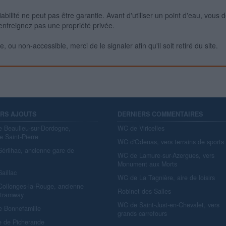
iabilité ne peut pas être garantie. Avant d'utiliser un point d'eau, vous 
enfreignez pas une propriété privée.
 ou non-accessible, merci de le signaler afin qu'il soit retiré du site.
ERS AJOUTS
DERNIERS COMMENTAIRES
e Beaulieu-sur-Dordogne,
WC de Viricelles
e Saint-Pierre
WC d'Odenas, vers terrains de sports
érilhac, ancienne gare de
WC de Lamure-sur-Azergues, vers
y
Monument aux Morts
aillac
WC de La Tagnière, aire de loisirs
ollonges-la-Rouge, ancienne
Robinet des Salles
 tramway
WC de Saint-Just-en-Chevalet, vers
e Bonnefamille
grands carrefours
e de Picherande