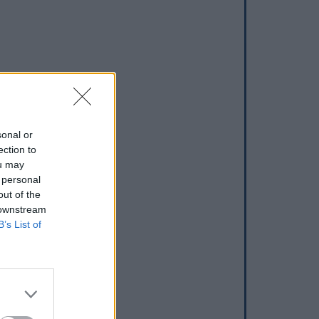
sonal or
ection to
ou may
 personal
out of the
 downstream
B’s List of