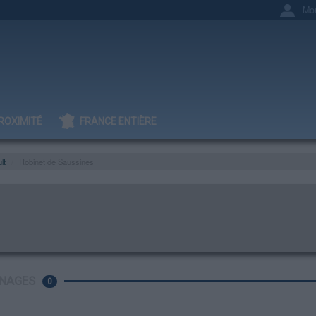
Mo
ROXIMITÉ
FRANCE ENTIÈRE
lt
Robinet de Saussines
NAGES
0