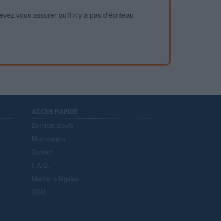
devez vous assurer qu'il n'y a pas d'écriteau
ACCES RAPIDE
Derniers ajouts
Mon compte
Contact
F.A.Q.
Mentions légales
CGU