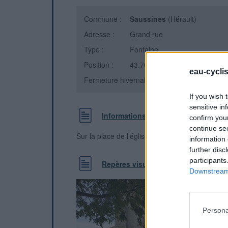
Commune :
Saussines
(Hérault)
Adresse :
Grand rue
Type :
Fontaine
Position :
43.763753°N, 4.055923°E
eau-cycli
Fermeture hivernale : information inconnue
If you wish 
sensitive in
Informations complémentaires
confirm you
continue se
Sur la place de l'église Saint-Étienne, à coté de 
information 
further disc
participants
Repères visuels
Downstream 
Persona