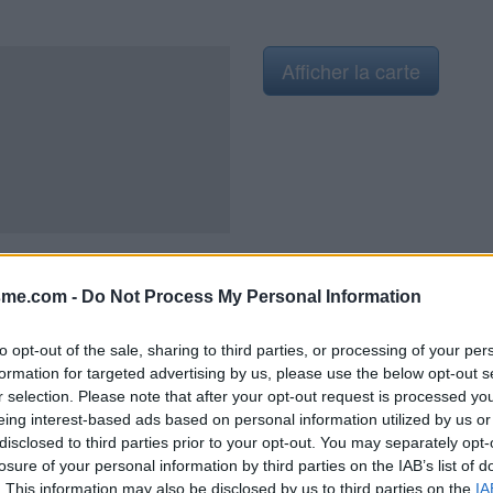
Afficher la carte
sme.com -
Do Not Process My Personal Information
ulpture du Lion et du Serpent. Le
nt à maîtriser les sautes
to opt-out of the sale, sharing to third parties, or processing of your per
ais signifie "le serpent")
formation for targeted advertising by us, please use the below opt-out s
r selection. Please note that after your opt-out request is processed y
eing interest-based ads based on personal information utilized by us or
disclosed to third parties prior to your opt-out. You may separately opt-
losure of your personal information by third parties on the IAB’s list of
. This information may also be disclosed by us to third parties on the
IA