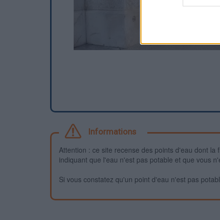
Informations
Attention : ce site recense des points d'eau dont la f
indiquant que l'eau n'est pas potable et que vous n'
Si vous constatez qu'un point d'eau n'est pas potable,