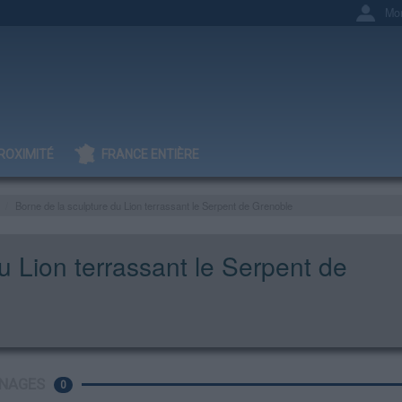
Mo
ROXIMITÉ
FRANCE ENTIÈRE
Borne de la sculpture du Lion terrassant le Serpent de Grenoble
u Lion terrassant le Serpent de
NAGES
0