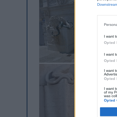
Downstream 
Persona
I want t
Opted 
I want t
Opted 
I want 
Advertis
Opted 
I want t
of my P
was col
Opted 