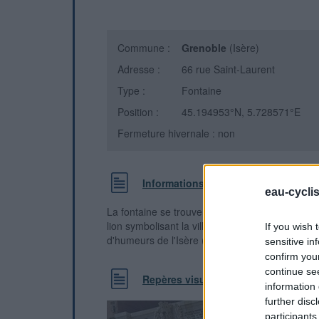
Commune :
Grenoble
(Isère)
Adresse :
66 rue Saint-Laurent
Type :
Fontaine
Position :
45.194953°N, 5.728571°E
Fermeture hivernale : non
Informations complémentaires
eau-cycli
La fontaine se trouve à droite de la fameuse sc
lion symbolisant la ville de Grenoble qui parvie
If you wish 
d'humeurs de l'Isère ("Ysara", qui en vieux franç
sensitive in
confirm you
continue se
Repères visuels
information 
further disc
participants