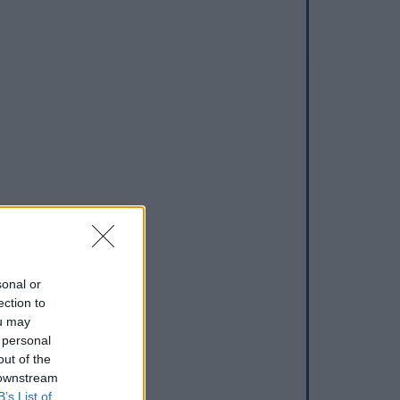
sonal or
ection to
ou may
 personal
out of the
 downstream
B’s List of