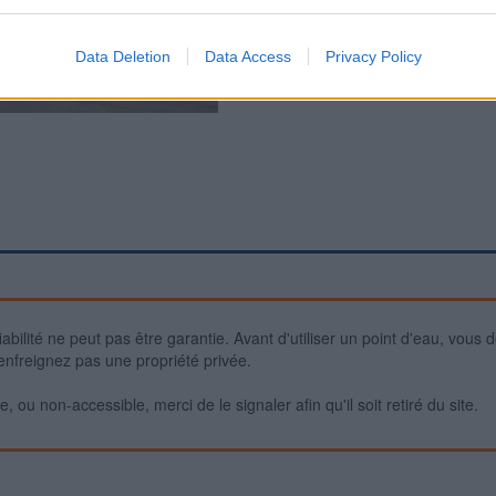
Data Deletion
Data Access
Privacy Policy
iabilité ne peut pas être garantie. Avant d'utiliser un point d'eau, vous 
enfreignez pas une propriété privée.
 ou non-accessible, merci de le signaler afin qu'il soit retiré du site.