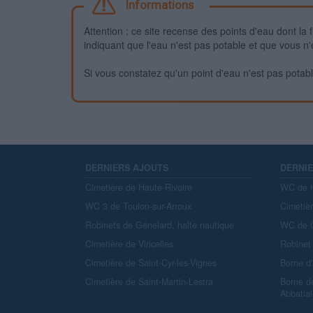
Informations
Attention : ce site recense des points d'eau dont la f
indiquant que l'eau n'est pas potable et que vous n'
Si vous constatez qu'un point d'eau n'est pas potable,
DERNIERS AJOUTS
DERNI
Cimetière de Haute-Rivoire
WC de H
WC 3 de Toulon-sur-Arroux
Cimetiè
Robinets de Génelard, halte nautique
WC de C
Cimetière de Viricelles
Robinet 
Cimetière de Saint-Cyr-les-Vignes
Borne d
Cimetière de Saint-Martin-Lestra
Borne d
Abbatial