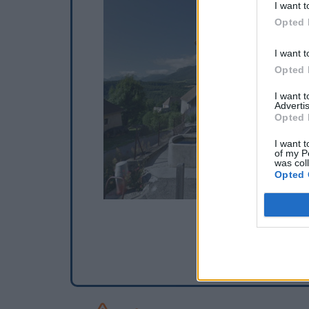
I want t
Opted 
I want t
Opted 
I want 
Advertis
Opted 
I want t
of my P
was col
Opted 