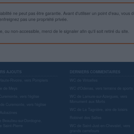
iabilité ne peut pas être garantie. Avant d'utiliser un point d'eau, vous 
enfreignez pas une propriété privée.
 ou non-accessible, merci de le signaler afin qu'il soit retiré du site.
ERS AJOUTS
DERNIERS COMMENTAIRES
aute-Rivoire, vers Pompiers
WC de Viricelles
re de Meys
WC d'Odenas, vers terrains de sports
uremonte, vers l'église
WC de Lamure-sur-Azergues, vers
Monument aux Morts
de Curemonte, vers l'église
WC de La Tagnière, aire de loisirs
'Aubazines
Robinet des Salles
e Beaulieu-sur-Dordogne,
e Saint-Pierre
WC de Saint-Just-en-Chevalet, vers
grands carrefours