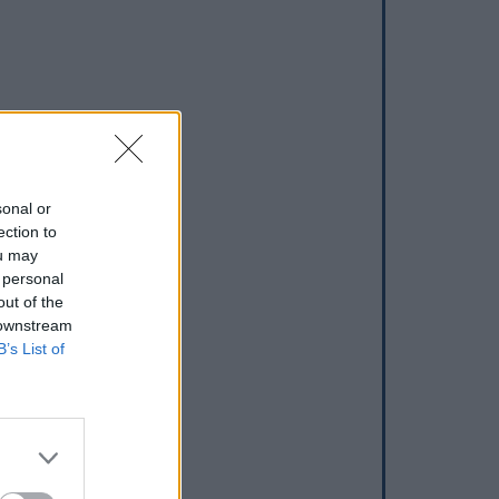
sonal or
ection to
ou may
 personal
out of the
 downstream
B’s List of