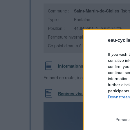
Commune :
Saint-Martin-de-Clelles
(Isèr
Type :
Fontaine
Position :
44.845501°N, 5.621747°E
Fermeture hivernale : information inconnue
eau-cycli
Ce point d'eau a été ajouté par
Pierre C
en 
If you wish 
sensitive in
Informations complémentaires
confirm you
continue se
En bord de route, à côté de l'église
information 
further disc
participants
Repères visuels
Downstream 
Persona