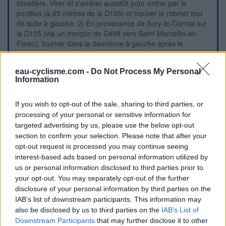
cimetière. Virer et s'arrêter aussitôt pour entrer par le
portillon (à 65 mètres de la D105) et trouver le robinet tout
de suite à gauche. 2) En provenance de Sury-le-Comtal sur
la D105 (via un tronçon de D498 vers Saint-Marcellin-en-
Forez), tourner dans la deuxième à gauche après le
panneau de début de village et juste après un panneau
traversée d'enfants et l'école dans l'angle, rester sur la
eau-cyclisme.com -
Do Not Process My Personal
gauche du Chemin des Carrières et franchir prudemment le
Information
''sens interdit sauf ramassage scolaire'' pour parvenir
jusqu'au cimetière. Continuer au-delà du portail pour arriver
vers le portillon (à 90 mètres de la D105) à côté duquel se
If you wish to opt-out of the sale, sharing to third parties, or
trouve le robinet à l'intérieur.
processing of your personal or sensitive information for
targeted advertising by us, please use the below opt-out
section to confirm your selection. Please note that after your
Repères visuels
opt-out request is processed you may continue seeing
interest-based ads based on personal information utilized by
us or personal information disclosed to third parties prior to
your opt-out. You may separately opt-out of the further
disclosure of your personal information by third parties on the
IAB’s list of downstream participants. This information may
also be disclosed by us to third parties on the
IAB’s List of
Downstream Participants
that may further disclose it to other