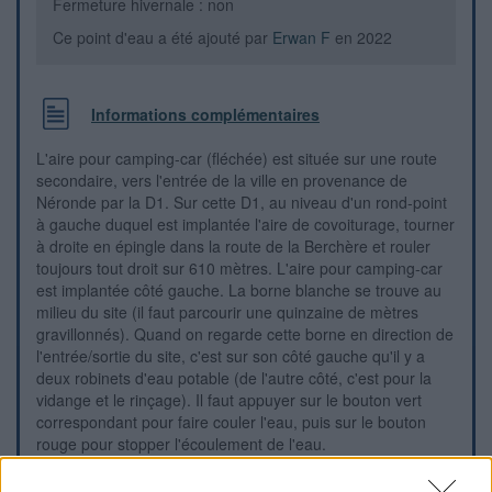
Fermeture hivernale : non
Ce point d'eau a été ajouté par
Erwan F
en 2022
Informations complémentaires
L'aire pour camping-car (fléchée) est située sur une route
secondaire, vers l'entrée de la ville en provenance de
Néronde par la D1. Sur cette D1, au niveau d'un rond-point
à gauche duquel est implantée l'aire de covoiturage, tourner
à droite en épingle dans la route de la Berchère et rouler
toujours tout droit sur 610 mètres. L'aire pour camping-car
est implantée côté gauche. La borne blanche se trouve au
milieu du site (il faut parcourir une quinzaine de mètres
gravillonnés). Quand on regarde cette borne en direction de
l'entrée/sortie du site, c'est sur son côté gauche qu'il y a
deux robinets d'eau potable (de l'autre côté, c'est pour la
vidange et le rinçage). Il faut appuyer sur le bouton vert
correspondant pour faire couler l'eau, puis sur le bouton
rouge pour stopper l'écoulement de l'eau.