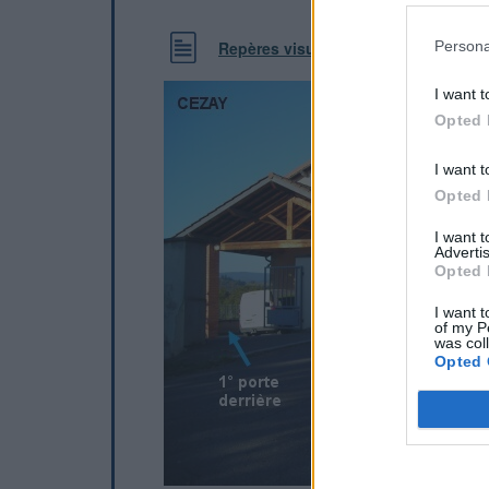
Persona
Repères visuels
I want t
Opted 
I want t
Opted 
I want 
Advertis
Opted 
I want t
of my P
was col
Opted 