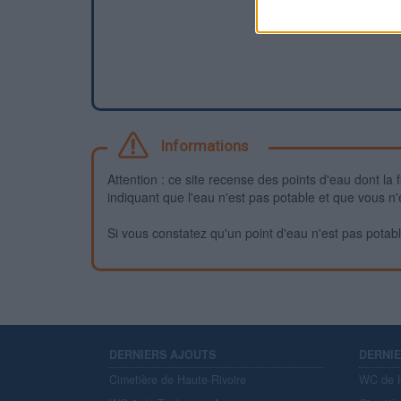
Informations
Attention : ce site recense des points d'eau dont la f
indiquant que l'eau n'est pas potable et que vous n'
Si vous constatez qu'un point d'eau n'est pas potable,
DERNIERS AJOUTS
DERNI
Cimetière de Haute-Rivoire
WC de H