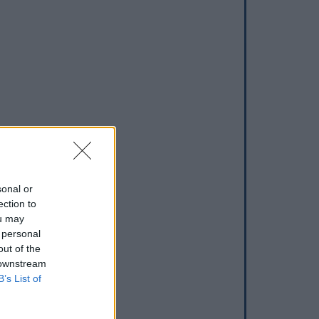
sonal or
ection to
ou may
 personal
out of the
 downstream
B’s List of