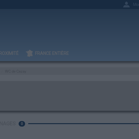
Mo
ROXIMITÉ
FRANCE ENTIÈRE
WC de Cezay
NAGES
0