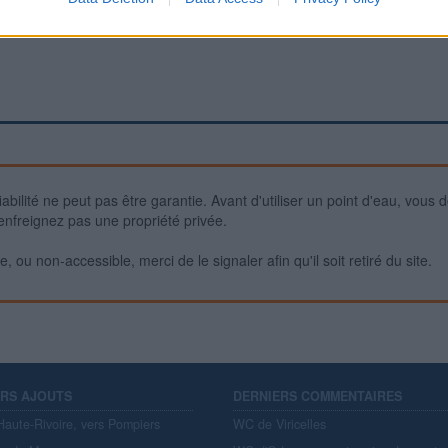
iabilité ne peut pas être garantie. Avant d'utiliser un point d'eau, vous 
enfreignez pas une propriété privée.
 ou non-accessible, merci de le signaler afin qu'il soit retiré du site.
ERS AJOUTS
DERNIERS COMMENTAIRES
aute-Rivoire, vers Pompiers
WC de Viricelles