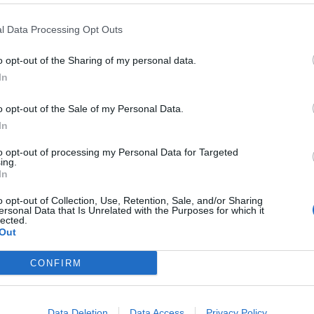
l Data Processing Opt Outs
Signaler une erreur
o opt-out of the Sharing of my personal data.
In
o opt-out of the Sale of my Personal Data.
In
to opt-out of processing my Personal Data for Targeted
ing.
In
o opt-out of Collection, Use, Retention, Sale, and/or Sharing
ersonal Data that Is Unrelated with the Purposes for which it
lected.
Out
CONFIRM
Data Deletion
Data Access
Privacy Policy