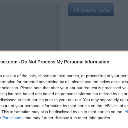
Afficher la carte
2021
sme.com -
Do Not Process My Personal Information
to opt-out of the sale, sharing to third parties, or processing of your per
formation for targeted advertising by us, please use the below opt-out s
t de la Mairie. Sur la D21 en
r selection. Please note that after your opt-out request is processed y
ction avec la D71 en provenance
eing interest-based ads based on personal information utilized by us or
que les ''WC publics'' (visible
disclosed to third parties prior to your opt-out. You may separately opt-
'autre sens c'est 460 mètres
losure of your personal information by third parties on the IAB’s list of
 entrer à gauche dans la cour de
. This information may also be disclosed by us to third parties on the
IA
taté un samedi matin). Se diriger
Participants
that may further disclose it to other third parties.
de service, la première porte à
B. : Le lavabo est peu profond.