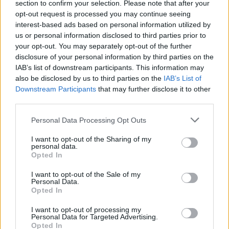
section to confirm your selection. Please note that after your
(c'est la M88). Après trois ronds-points puis un feu tricolore
on verra côté droit la grande place avec sur l'avant un arrêt
opt-out request is processed you may continue seeing
de bus et une grosse sphère, et sur l'arrière un grand
interest-based ads based on personal information utilized by
parking et l'église à clocher pointu, avancer encore de
us or personal information disclosed to third parties prior to
quelques mètres pour prendre à droite la rue en sens
your opt-out. You may separately opt-out of the further
unique qui monte le long du côté gauche de la place. Puis
disclosure of your personal information by third parties on the
passer à la droite de l'église pour trouver les toilettes
IAB’s list of downstream participants. This information may
comme au point 1.
also be disclosed by us to third parties on the
IAB’s List of
Downstream Participants
that may further disclose it to other
third parties.
Repères visuels
Personal Data Processing Opt Outs
I want to opt-out of the Sharing of my
personal data.
Opted In
I want to opt-out of the Sale of my
Personal Data.
Opted In
I want to opt-out of processing my
Personal Data for Targeted Advertising.
Opted In