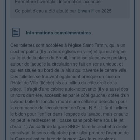
Fermeture hivernale : information inconnue
Ce point d'eau a été ajouté par
Erwan F
en 2025
Informations complémentaires
Ces toilettes sont accolées à l'église Saint-Firmin, qui a un
clocher pointu (il y a deux églises en ville) et qui est érigée
au fond de la place du Breuil, immense place avec parking,
autour de laquelle la circulation se fait en sens unique, et
qui est située au bord de la M88 qui traverse le centre-ville.
Ces toilettes se trouvent également presque en face de
l'Hôtel de Ville (fléché) sis au milieu du côté droit de la
place. Il s'agit d'une cabine auto-nettoyante (il y a aussi des
urinoirs derrière, accessibles par le côté gauche) dotée d'un
lavabo-boite tri-fonction muni d'une cellule à détection pour
la commande de l'écoulement de l'eau. N.B. : Il faut incliner
le bidon pour l'enfiler dans l'espace du lavabo, mais ensuite
on peut le redresser et il passe sans problème sous le jet
d'eau. 1) Au sortir de la gare SNCF, faire le crochet à droite
en suivant le sens obligatoire pour aller prendre l'avenue de
la Gare qui est en face de la gare. Aux feux tricolores,