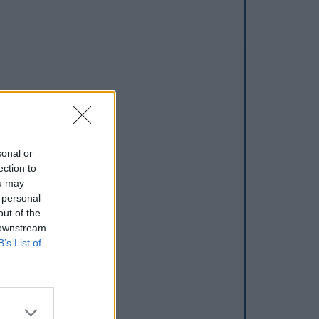
sonal or
ection to
ou may
 personal
out of the
 downstream
B’s List of