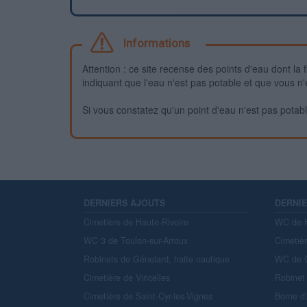
Informations
Attention : ce site recense des points d'eau dont la f
indiquant que l'eau n'est pas potable et que vous n'
Si vous constatez qu'un point d'eau n'est pas potable,
DERNIERS AJOUTS
DERNI
Cimetière de Haute-Rivoire
WC de H
WC 3 de Toulon-sur-Arroux
Cimetiè
Robinets de Génelard, halte nautique
WC de C
Cimetière de Viricelles
Robinet 
Cimetière de Saint-Cyr-les-Vignes
Borne d