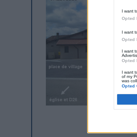
I want t
Opted 
I want t
Opted 
I want 
Advertis
Opted 
I want t
of my P
was col
Opted 