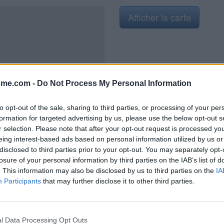
Afficher la carte
sme.com -
Do Not Process My Personal Information
2021
to opt-out of the sale, sharing to third parties, or processing of your per
formation for targeted advertising by us, please use the below opt-out s
r selection. Please note that after your opt-out request is processed y
eing interest-based ads based on personal information utilized by us or
 Val d'Aix et la rue de la Cure en
disclosed to third parties prior to your opt-out. You may separately opt-
ternon, et devant lequel il y a un
losure of your personal information by third parties on the IAB’s list of
ise
. This information may also be disclosed by us to third parties on the
IA
Participants
that may further disclose it to other third parties.
l Data Processing Opt Outs