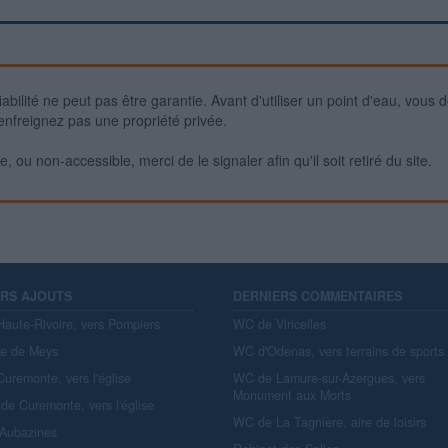
iabilité ne peut pas être garantie. Avant d'utiliser un point d'eau, vous 
enfreignez pas une propriété privée.
 ou non-accessible, merci de le signaler afin qu'il soit retiré du site.
ERS AJOUTS
DERNIERS COMMENTAIRES
aute-Rivoire, vers Pompiers
WC de Viricelles
re de Meys
WC d'Odenas, vers terrains de sports
uremonte, vers l'église
WC de Lamure-sur-Azergues, vers
Monument aux Morts
de Curemonte, vers l'église
WC de La Tagnière, aire de loisirs
'Aubazines