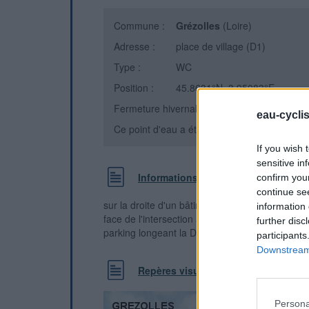
Commune :
Grézolles
(Loire)
Adresse :
place de village (D1)
Type :
WC
Position :
45.8631°N, 3.95083°E
Fermeture hivernale : non
eau-cycli
Ce point d'eau a été ajouté par
Erwan F
en 
If you wish 
sensitive in
Informations complémentaires
confirm you
continue se
sur la droite d'un bâtiment situé entre la rue de
information 
face de l'intersection avec la D26 direction Sou
further disc
parking longeant la D1 presque en face de l'égl
participants
Downstream 
Repères visuels
Persona