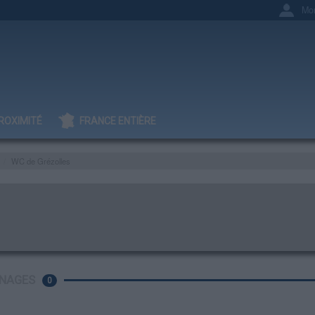
Mo
ROXIMITÉ
FRANCE ENTIÈRE
WC de Grézolles
NAGES
0