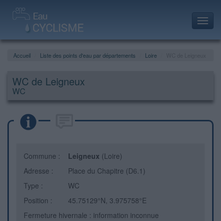
Toggl
navig
Accueil
Liste des points d'eau par départements
Loire
WC de Leigneux
WC de Leigneux
WC
Commune :
Leigneux
(Loire)
Adresse :
Place du Chapitre (D6.1)
Type :
WC
Position :
45.75129°N, 3.975758°E
Fermeture hivernale : information inconnue