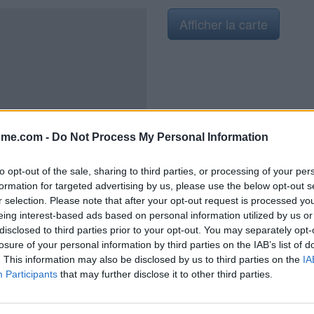
Afficher la carte
2021
sme.com -
Do Not Process My Personal Information
to opt-out of the sale, sharing to third parties, or processing of your per
formation for targeted advertising by us, please use the below opt-out s
r selection. Please note that after your opt-out request is processed y
d à gauche d'un parking situé le
eing interest-based ads based on personal information utilized by us or
ction entre la D56 et la D38. Ce
disclosed to third parties prior to your opt-out. You may separately opt-
 face de la Mairie. Sur ce parking
losure of your personal information by third parties on the IAB’s list of
 une grande croix à droite, plus
. This information may also be disclosed by us to third parties on the
IA
Participants
that may further disclose it to other third parties.