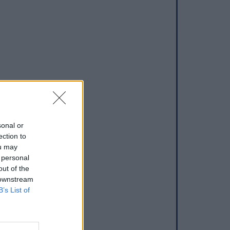
sonal or
ection to
ou may
 personal
out of the
 downstream
B’s List of