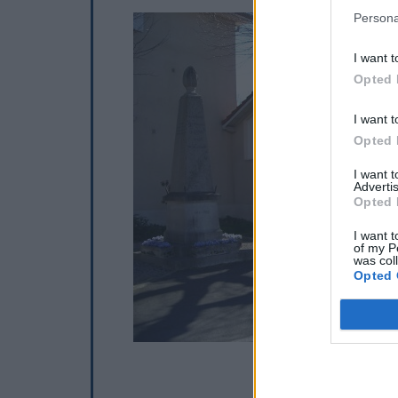
Persona
I want t
Opted 
I want t
Opted 
I want 
Advertis
Opted 
I want t
of my P
was col
Opted 