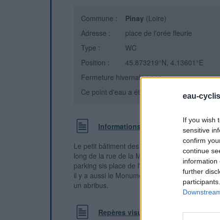
Commune :
Pinay
(Loire)
Adresse :
place de l'orée fleurie
Type :
WC
Position :
45.873219°N, 4.13601°E
Fermeture hivernale : non
Ce point d'eau a été ajouté par
Erwan F
en 
eau-cycli
If you wish 
Informations complémentaires
sensitive in
confirm you
Le petit bâtiment des toilettes est situé au fon
continue se
long de la rue de la Marelle, à côté de l'interse
information 
parking sis place de l'Orée Fleurie est situé en
further disc
il y a aussi le Monument aux Morts à gauche, et
participants
un abribus.
Downstream 
Repères visuels