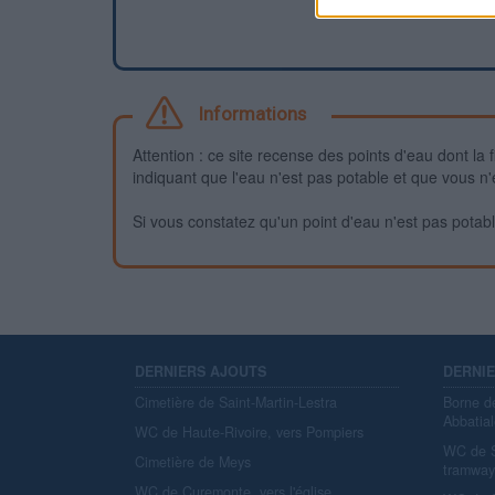
Informations
Attention : ce site recense des points d'eau dont la f
indiquant que l'eau n'est pas potable et que vous n'
Si vous constatez qu'un point d'eau n'est pas potable,
DERNIERS AJOUTS
DERNI
Cimetière de Saint-Martin-Lestra
Borne d
Abbatial
WC de Haute-Rivoire, vers Pompiers
WC de S
Cimetière de Meys
tramwa
WC de Curemonte, vers l'église