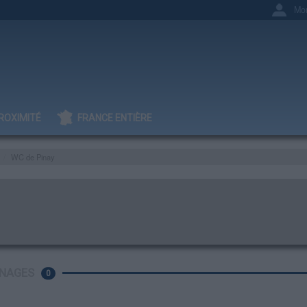
Mo
ROXIMITÉ
FRANCE ENTIÈRE
WC de Pinay
NAGES
0