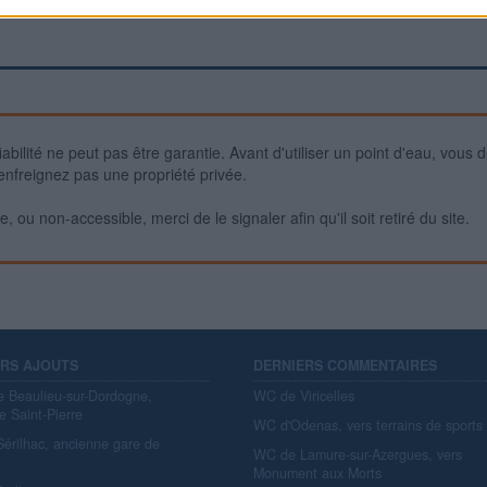
iabilité ne peut pas être garantie. Avant d'utiliser un point d'eau, vous 
enfreignez pas une propriété privée.
 ou non-accessible, merci de le signaler afin qu'il soit retiré du site.
ERS AJOUTS
DERNIERS COMMENTAIRES
e Beaulieu-sur-Dordogne,
WC de Viricelles
e Saint-Pierre
WC d'Odenas, vers terrains de sports
érilhac, ancienne gare de
WC de Lamure-sur-Azergues, vers
y
Monument aux Morts