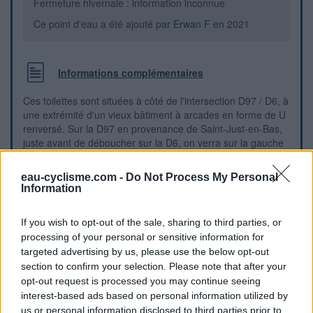
Fermeture hivernale : information inconnue
Ce point d'eau a été ajouté par
Erwan F
en 2021
Informations complémentaires
Ces toilettes sont situées à côté de l'intersection D97 / D6, à
une extrémité d'un vieux bâtiment à arcades en forme de U
renversé. Sur la D97 en provenance de Saint-Just-en-Bas,
juste avant de déboucher sur la D6, on verra sur la gauche
ledit bâtiment autour d'une cour engazonnée. La première
porte de l'aile droite face à la cour donne dans des toilettes
eau-cyclisme.com -
Do Not Process My Personal
récemment refaites à neuf. N.B.: L'eau de la fontaine de
Information
l'autre côté de la D6 est non potable.
If you wish to opt-out of the sale, sharing to third parties, or
Repères visuels
processing of your personal or sensitive information for
targeted advertising by us, please use the below opt-out
section to confirm your selection. Please note that after your
opt-out request is processed you may continue seeing
interest-based ads based on personal information utilized by
us or personal information disclosed to third parties prior to