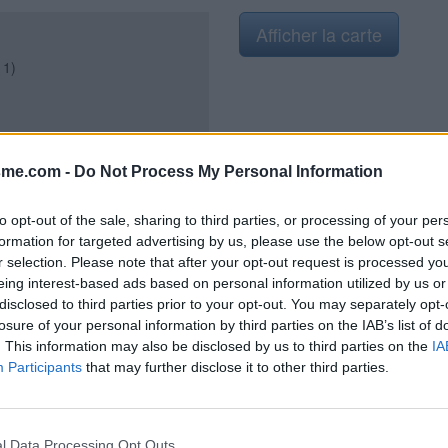
Afficher la carte
11)
sme.com -
Do Not Process My Personal Information
to opt-out of the sale, sharing to third parties, or processing of your per
formation for targeted advertising by us, please use the below opt-out s
r selection. Please note that after your opt-out request is processed y
mité de l'église. Leur petit
eing interest-based ads based on personal information utilized by us or
provenance de L'Étrat (face au n°
disclosed to third parties prior to your opt-out. You may separately opt-
nt de la rue Lucien Thollier), à
 au parking devant l'église (facile
losure of your personal information by third parties on the IAB’s list of
 route.
. This information may also be disclosed by us to third parties on the
IA
Participants
that may further disclose it to other third parties.
l Data Processing Opt Outs