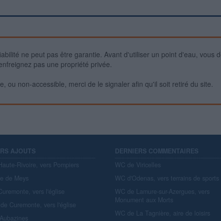
iabilité ne peut pas être garantie. Avant d'utiliser un point d'eau, vous 
enfreignez pas une propriété privée.
 ou non-accessible, merci de le signaler afin qu'il soit retiré du site.
ERS AJOUTS
DERNIERS COMMENTAIRES
aute-Rivoire, vers Pompiers
WC de Viricelles
re de Meys
WC d'Odenas, vers terrains de sports
uremonte, vers l'église
WC de Lamure-sur-Azergues, vers
Monument aux Morts
de Curemonte, vers l'église
WC de La Tagnière, aire de loisirs
'Aubazines