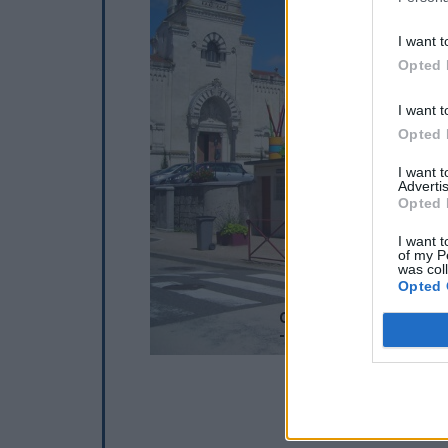
I want t
Opted 
I want t
Opted 
I want 
Advertis
Opted 
I want t
of my P
was col
Opted 