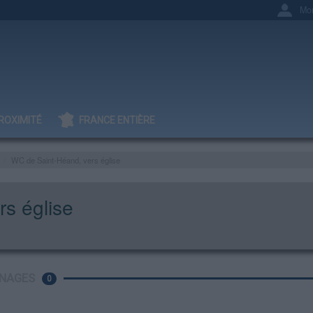
Mo
ROXIMITÉ
FRANCE ENTIÈRE
WC de Saint-Héand, vers église
s église
NAGES
0