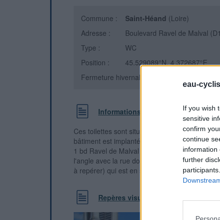
Commune :
Saint-Héand
(Loire)
Adresse :
Boulevard Ravel de Malval (D
Type :
WC
Position :
45.529089°N, 4.372687°E
Fermeture hivernale : information inconnue
eau-cycli
If you wish 
Informations complémentaires
sensitive in
confirm you
Ces toilettes sont situées en centre-ville à proxi
continue se
bâtiment est implanté côté droit sur la D11 en 
information 
1 bd Ravel de Malval qui est dans le prolongeme
l'angle avec la rue donnant accès à la Mairie et
further disc
à repérer) qui est en surplomb par rapport à la
participants
Downstream 
Repères visuels
Persona