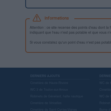
Informations
Attention : ce site recense des points d'eau dont la f
indiquant que l'eau n'est pas potable et que vous n'
Si vous constatez qu'un point d'eau n'est pas potable,
DERNIERS AJOUTS
DERNI
Cimetière de Haute-Rivoire
WC de H
WC 3 de Toulon-sur-Arroux
Cimetiè
Robinets de Génelard, halte nautique
WC de C
Cimetière de Viricelles
Robinet 
Cimetière de Saint-Cyr-les-Vignes
Borne d