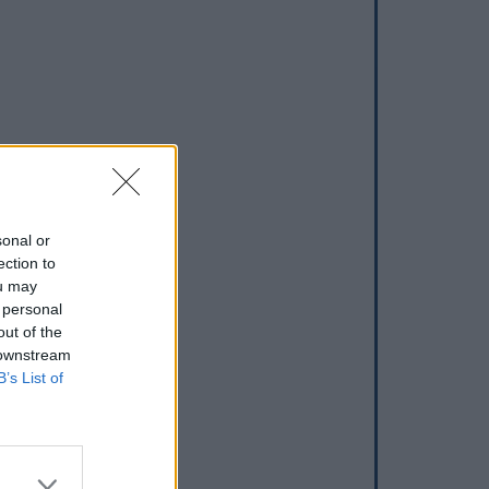
sonal or
ection to
ou may
 personal
out of the
 downstream
B’s List of