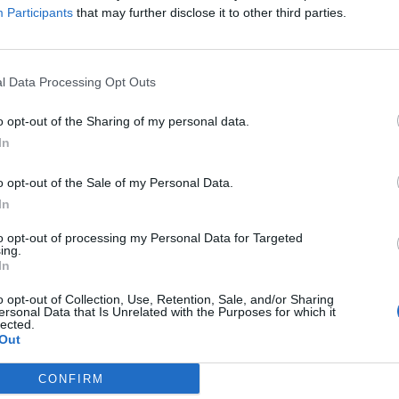
nique, on en sort 80 mètres plus
Participants
that may further disclose it to other third parties.
ontinue vers la droite et on finit
auche sur 40 mètres (rue du
onnets) en direction de Champoly
Signaler une erreur
nt sur la D44.
l Data Processing Opt Outs
o opt-out of the Sharing of my personal data.
In
o opt-out of the Sale of my Personal Data.
In
to opt-out of processing my Personal Data for Targeted
ing.
In
o opt-out of Collection, Use, Retention, Sale, and/or Sharing
ersonal Data that Is Unrelated with the Purposes for which it
lected.
Out
CONFIRM