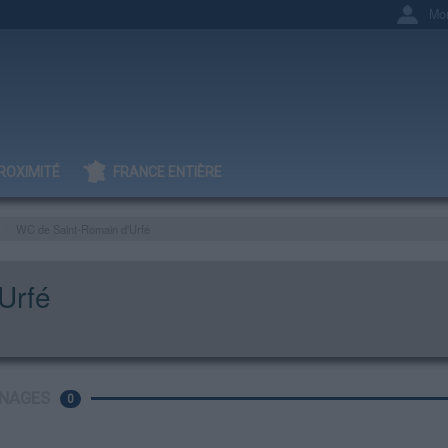
Mo
ROXIMITÉ
FRANCE ENTIÈRE
WC de Saint-Romain d'Urfé
Urfé
NAGES
0