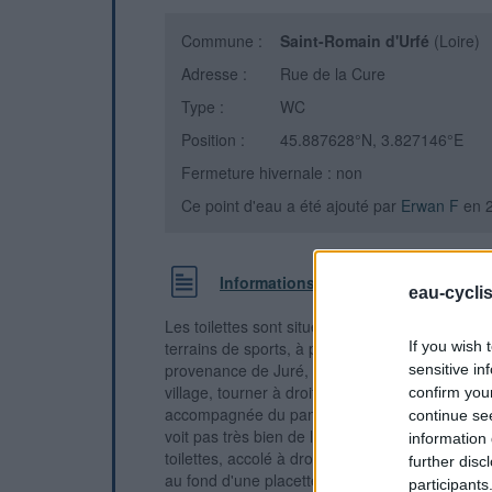
Commune :
Saint-Romain d'Urfé
(Loire)
Adresse :
Rue de la Cure
Type :
WC
Position :
45.887628°N, 3.827146°E
Fermeture hivernale : non
Ce point d'eau a été ajouté par
Erwan F
en 
Informations complémentaires
eau-cycli
Les toilettes sont situées au centre du village, 
terrains de sports, à proximité de l'église, à 4
If you wish 
provenance de Juré, 150 mètres après le pan
sensitive in
village, tourner à droite (rue de la Cure) en suiv
confirm you
accompagnée du panneau carré avec le pictogr
continue se
voit pas très bien de loin dans ce sens-là de ci
information 
toilettes, accolé à droite d'un bâtiment blanc, 
further disc
au fond d'une placette (face à l'aire de jeux qui
participants