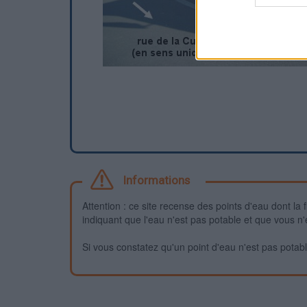
Informations
Attention : ce site recense des points d'eau dont la f
indiquant que l'eau n'est pas potable et que vous n'
Si vous constatez qu'un point d'eau n'est pas potable,