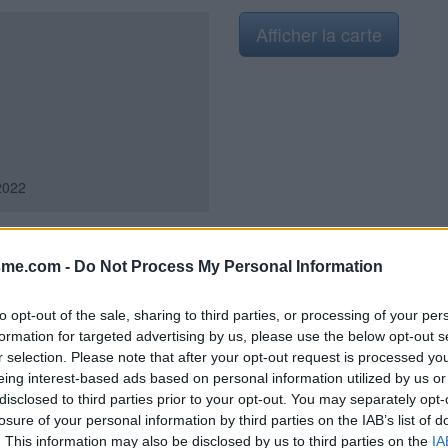
Afficher la carte
2022
sme.com -
Do Not Process My Personal Information
à côté de l'aire de jeux et des
5 mètres de la D86. Sur la D86 en
to opt-out of the sale, sharing to third parties, or processing of your per
neau marquant le début du
formation for targeted advertising by us, please use the below opt-out s
ant la flèche ''WC public''
r selection. Please note that after your opt-out request is processed y
amme des toilettes (cela ne se
eing interest-based ads based on personal information utilized by us or
rculation). Le chalet en bois des
disclosed to third parties prior to your opt-out. You may separately opt-
est implanté côté gauche de la rue
losure of your personal information by third parties on the IAB’s list of
 est en contrebas côté droit).
. This information may also be disclosed by us to third parties on the
IA