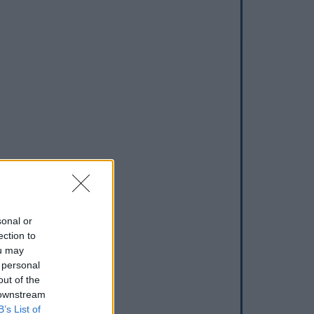
sonal or
ection to
ou may
 personal
out of the
 downstream
B’s List of