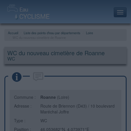
Toggl
navig
Accueil
Liste des points d'eau par départements
Loire
WC du nouveau cimetière de Roanne
WC du nouveau cimetière de Roanne
WC
Commune :
Roanne
(Loire)
Adresse :
Route de Briennon (D43) / 10 boulevard
Maréchal Joffre
Type :
WC
Position :
46.053682°N, 4.073971°E