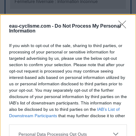
Fermeture hivernale : information inconnue
Informations complémentaires
eau-cyclisme.com -
Do Not Process My Personal
Information
Aller au centre de Catus puis traverser le pont.
If you wish to opt-out of the sale, sharing to third parties, or
Repères visuels
processing of your personal or sensitive information for
targeted advertising by us, please use the below opt-out
section to confirm your selection. Please note that after your
opt-out request is processed you may continue seeing
interest-based ads based on personal information utilized by
us or personal information disclosed to third parties prior to
your opt-out. You may separately opt-out of the further
disclosure of your personal information by third parties on the
IAB’s list of downstream participants. This information may
Afficher la carte
also be disclosed by us to third parties on the
IAB’s List of
Downstream Participants
that may further disclose it to other
third parties.
Personal Data Processing Opt Outs