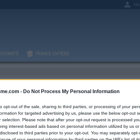
Mo
ROXIMITÉ
FRANCE ENTIÈRE
ce L
sme.com -
Do Not Process My Personal Information
to opt-out of the sale, sharing to third parties, or processing of your per
formation for targeted advertising by us, please use the below opt-out s
r selection. Please note that after your opt-out request is processed y
IGNAGES
AJOUTS
0
2
eing interest-based ads based on personal information utilized by us or
disclosed to third parties prior to your opt-out. You may separately opt-
losure of your personal information by third parties on the IAB’s list of