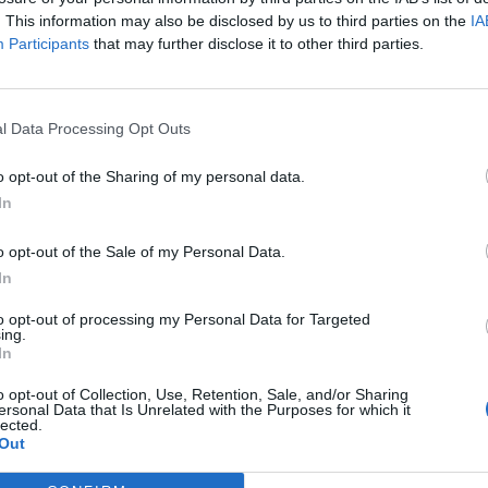
. This information may also be disclosed by us to third parties on the
IA
Nombre de départements :
Participants
that may further disclose it to other third parties.
Nombre de départements :
l Data Processing Opt Outs
o opt-out of the Sharing of my personal data.
In
o opt-out of the Sale of my Personal Data.
In
to opt-out of processing my Personal Data for Targeted
ing.
In
iabilité ne peut pas être garantie. Avant d'utiliser un point d'eau, vous 
enfreignez pas une propriété privée.
o opt-out of Collection, Use, Retention, Sale, and/or Sharing
ersonal Data that Is Unrelated with the Purposes for which it
lected.
 ou non-accessible, merci de le signaler afin qu'il soit retiré du site.
Out