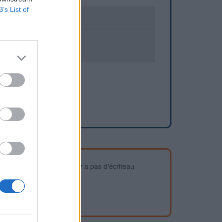
B’s List of
0
1
devez vous assurer qu'il n'y a pas d'écriteau