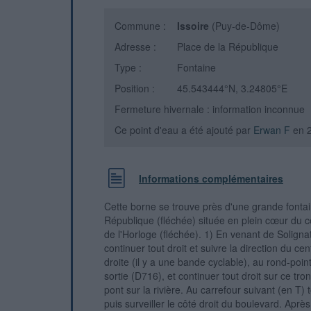
Commune :
Issoire
(Puy-de-Dôme)
Adresse :
Place de la République
Type :
Fontaine
Position :
45.543444°N, 3.24805°E
Fermeture hivernale : information inconnue
Ce point d'eau a été ajouté par
Erwan F
en 
Informations complémentaires
Cette borne se trouve près d'une grande fontai
République (fléchée) située en plein cœur du cen
de l'Horloge (fléchée). 1) En venant de Soligna
continuer tout droit et suivre la direction du cen
droite (il y a une bande cyclable), au rond-poin
sortie (D716), et continuer tout droit sur ce t
pont sur la rivière. Au carrefour suivant (en T) 
puis surveiller le côté droit du boulevard. Après