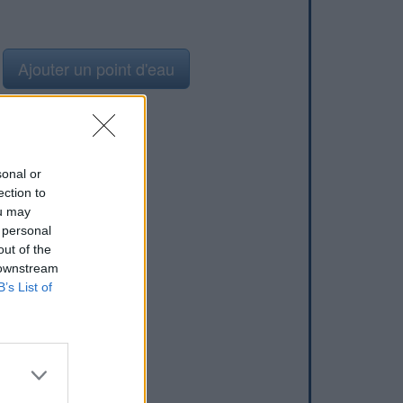
Ajouter un point d'eau
sonal or
ection to
ou may
 personal
out of the
 downstream
B’s List of