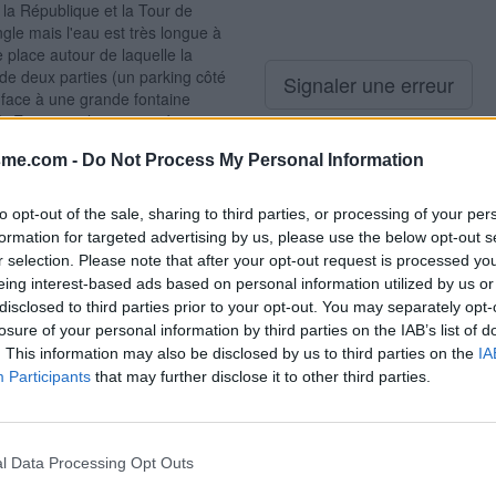
e la République et la Tour de
ngle mais l'eau est très longue à
e place autour de laquelle la
 de deux parties (un parking côté
Signaler une erreur
a face à une grande fontaine
. Entrer sur le parvis piéton et
arbre et les premières places de
sme.com -
Do Not Process My Personal Information
ette droite qu'il suffit de tourner
ler l'eau. P.S. : Pour repartir,
e la ville au passage) puis tourner
to opt-out of the sale, sharing to third parties, or processing of your per
tiale puis continuer tout droit
formation for targeted advertising by us, please use the below opt-out s
turant l'hypercentre et face à
r selection. Please note that after your opt-out request is processed y
CF prendre l'avenue de la Gare
eing interest-based ads based on personal information utilized by us or
auche et ensuite dans la première
disclosed to third parties prior to your opt-out. You may separately opt-
ace de la République. Toujours en
losure of your personal information by third parties on the IAB’s list of
er dans la quatrième à droite. On
. This information may also be disclosed by us to third parties on the
IA
e place. Entrer sur ce parvis
Participants
that may further disclose it to other third parties.
'autre côté du parvis piéton.
l Data Processing Opt Outs