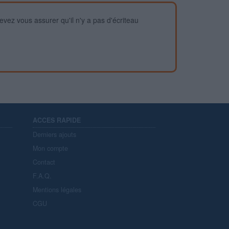
devez vous assurer qu'il n'y a pas d'écriteau
ACCES RAPIDE
Derniers ajouts
Mon compte
Contact
F.A.Q.
Mentions légales
CGU