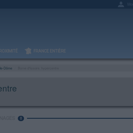
Mo
ROXIMITÉ
FRANCE ENTIÈRE
de-Dôme
Borne d'Issoire, hypercentre
entre
NAGES
0