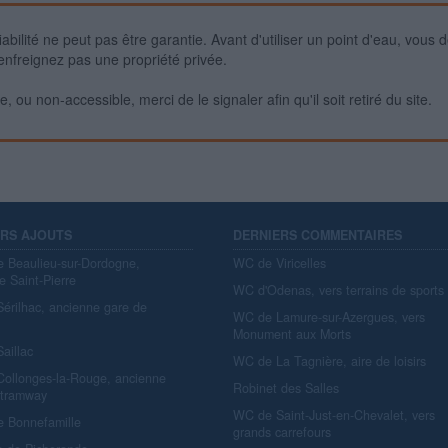
iabilité ne peut pas être garantie. Avant d'utiliser un point d'eau, vous 
enfreignez pas une propriété privée.
 ou non-accessible, merci de le signaler afin qu'il soit retiré du site.
ERS AJOUTS
DERNIERS COMMENTAIRES
e Beaulieu-sur-Dordogne,
WC de Viricelles
e Saint-Pierre
WC d'Odenas, vers terrains de sports
érilhac, ancienne gare de
WC de Lamure-sur-Azergues, vers
y
Monument aux Morts
aillac
WC de La Tagnière, aire de loisirs
ollonges-la-Rouge, ancienne
Robinet des Salles
 tramway
WC de Saint-Just-en-Chevalet, vers
e Bonnefamille
grands carrefours