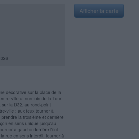
Afficher la carte
2026
ne décorative sur la place de la
tre-ville et non loin de la Tour
t sur la D32, au rond-point
tre-ville : aux feux tourner à
t prendre la troisième et dernière
ronçon en sens unique jusqu'au
tourner à gauche derrière l'îlot
 la rue en sens interdit, tourner à