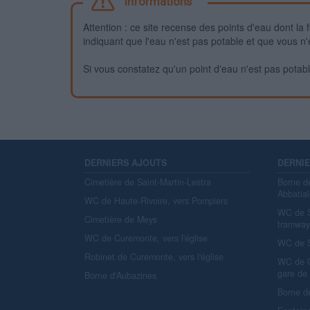
Informations
Attention : ce site recense des points d'eau dont la f
indiquant que l'eau n'est pas potable et que vous n'
Si vous constatez qu'un point d'eau n'est pas potable,
DERNIERS AJOUTS
DERNI
Cimetière de Saint-Martin-Lestra
Borne d
Abbatial
WC de Haute-Rivoire, vers Pompiers
WC de S
Cimetière de Meys
tramwa
WC de Curemonte, vers l'église
WC de S
Robinet de Curemonte, vers l'église
WC de C
gare de
Borne d'Aubazines
Borne d