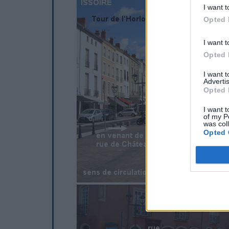
I want t
Opted 
I want t
Opted 
I want 
Advertis
Opted 
I want t
of my P
was col
Opted 