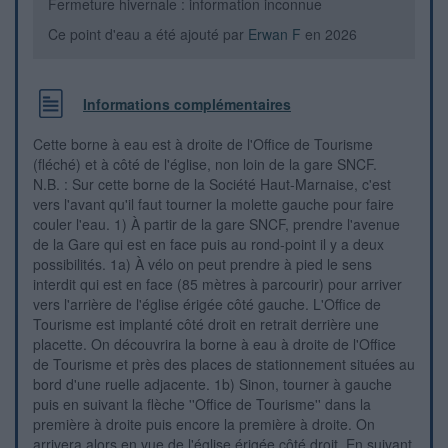
Fermeture hivernale : information inconnue
Ce point d'eau a été ajouté par
Erwan F
en 2026
Informations complémentaires
Cette borne à eau est à droite de l'Office de Tourisme
(fléché) et à côté de l'église, non loin de la gare SNCF.
N.B. : Sur cette borne de la Société Haut-Marnaise, c'est
vers l'avant qu'il faut tourner la molette gauche pour faire
couler l'eau. 1) À partir de la gare SNCF, prendre l'avenue
de la Gare qui est en face puis au rond-point il y a deux
possibilités. 1a) À vélo on peut prendre à pied le sens
interdit qui est en face (85 mètres à parcourir) pour arriver
vers l'arrière de l'église érigée côté gauche. L'Office de
Tourisme est implanté côté droit en retrait derrière une
placette. On découvrira la borne à eau à droite de l'Office
de Tourisme et près des places de stationnement situées au
bord d'une ruelle adjacente. 1b) Sinon, tourner à gauche
puis en suivant la flèche ''Office de Tourisme'' dans la
première à droite puis encore la première à droite. On
arrivera alors en vue de l'église érigée côté droit. En suivant