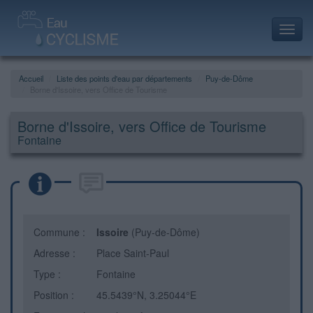
Toggl
navig
Accueil
Liste des points d'eau par départements
Puy-de-Dôme
Borne d'Issoire, vers Office de Tourisme
Borne d'Issoire, vers Office de Tourisme
Fontaine
Commune :
Issoire
(Puy-de-Dôme)
Adresse :
Place Saint-Paul
Type :
Fontaine
Position :
45.5439°N, 3.25044°E