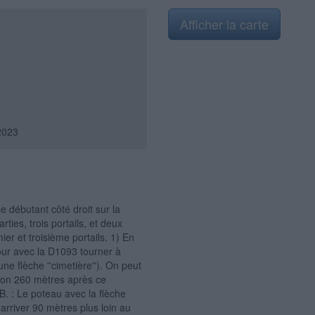
Afficher la carte
2023
e débutant côté droit sur la
ties, trois portails, et deux
er et troisième portails. 1) En
our avec la D1093 tourner à
ne flèche ''cimetière''). On peut
viron 260 mètres après ce
B. : Le poteau avec la flèche
 arriver 90 mètres plus loin au