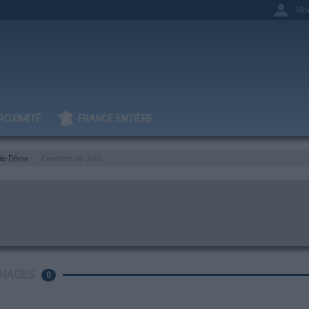
Mo
ROXIMITÉ
FRANCE ENTIÈRE
de-Dôme
Cimetière de Joze
NAGES
0