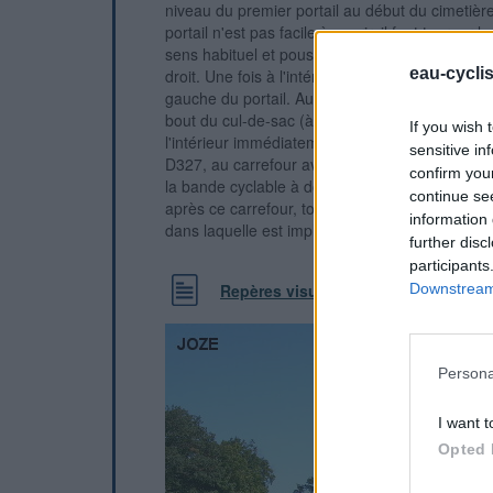
niveau du premier portail au début du cimetière
portail n'est pas facile à ouvrir, il faut tourner
sens habituel et pousser fort le battant gauche 
eau-cycli
droit. Une fois à l'intérieur, on trouvera le prem
gauche du portail. Autrement, on peut continuer
bout du cul-de-sac (à 80 mètres du premier) po
If you wish 
l'intérieur immédiatement à gauche. 2) En pro
sensitive in
D327, au carrefour avec la D1093 tourner à dr
confirm you
la bande cyclable à double sens sur le trottoi
continue se
après ce carrefour, tourner dans la première à g
information 
dans laquelle est implanté le cimetière.
further disc
participants
Downstream 
Repères visuels
Persona
I want t
Opted 