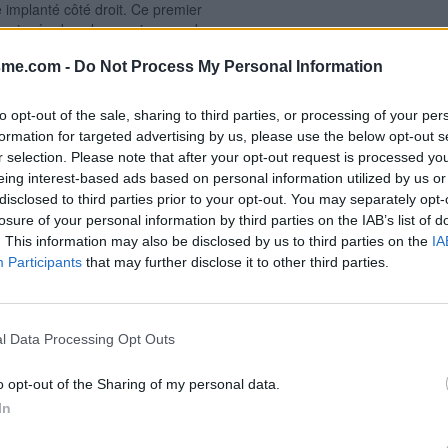
 implanté côté droit. Ce premier
 la poignée dans le sens inverse du
en évitant d'entraîner le battant
sme.com -
Do Not Process My Personal Information
ier robinet fixé sur une tige à
Signaler une erreur
 jusqu'au troisième portail au
ur trouver le deuxième robinet à
to opt-out of the sale, sharing to third parties, or processing of your per
venance de Sainte-Laure sur la
formation for targeted advertising by us, please use the below opt-out s
oite (peu après on peut prendre
r selection. Please note that after your opt-out request is processed y
r de gauche). Environ 300 mètres
eing interest-based ads based on personal information utilized by us or
auche : il s'agit de l'impasse
disclosed to third parties prior to your opt-out. You may separately opt-
losure of your personal information by third parties on the IAB’s list of
. This information may also be disclosed by us to third parties on the
IA
Participants
that may further disclose it to other third parties.
l Data Processing Opt Outs
o opt-out of the Sharing of my personal data.
In