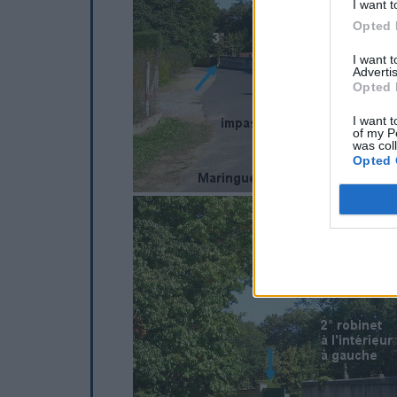
I want t
Opted 
I want 
Advertis
Opted 
I want t
of my P
was col
Opted 