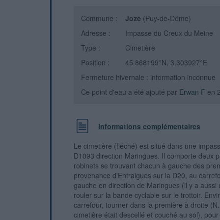
Commune :
Joze
(Puy-de-Dôme)
Adresse :
Impasse du Creux du Meine
Type :
Cimetière
Position :
45.868199°N, 3.303927°E
Fermeture hivernale : information inconnue
Ce point d'eau a été ajouté par
Erwan F
en 
Informations complémentaires
Le cimetière (fléché) est situé dans une impass
D1093 direction Maringues. Il comporte deux par
robinets se trouvant chacun à gauche des premi
provenance d'Entraigues sur la D20, au carref
gauche en direction de Maringues (il y a aussi u
rouler sur la bande cyclable sur le trottoir. En
carrefour, tourner dans la première à droite (N.
cimetière était descellé et couché au sol), pour