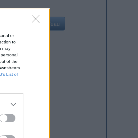
Ajouter un point d'eau
sonal or
ection to
ou may
 personal
out of the
 downstream
B’s List of