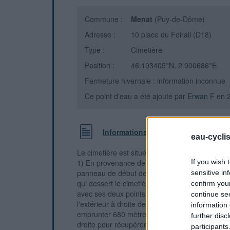
Commune :
Menat
(Puy-de-Dôme)
Adresse :
10 place du Foirail (D18)
Type :
Cimetière
Position :
46.103405°N, 2.900686°E
Fermeture hivernale : information inconnue
Ce point d'eau a été ajouté par
Erwan F
en 
Informations complémentaires
eau-cycli
Le cimetière est situé à l'entrée du village sur
1) En provenance de Neuf-Église sur la D508 p
If you wish 
panneau de début de village prendre à gauche 
sensitive in
qui dessert le cimetière. On arrive face au prem
confirm you
avec ses deux points d'eau est affiché à sa gauc
continue se
l'extérieur à droite de ce portail. 2) Sur la D18
information 
emprunter 680 mètres de D2144 à très grande c
further disc
droite pour récupérer la suite de la D18 et entr
participants