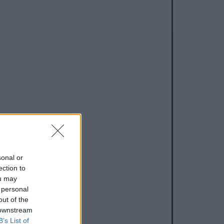
sonal or
ection to
ou may
 personal
out of the
 downstream
B’s List of