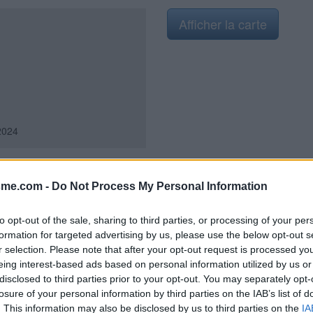
Afficher la carte
2024
sme.com -
Do Not Process My Personal Information
 la D18 en provenance de Teilhet.
uis la D18, peu après le
to opt-out of the sale, sharing to third parties, or processing of your per
l'allée asphaltée de 30 mètres
formation for targeted advertising by us, please use the below opt-out s
ier portail (un plan du cimetière
r selection. Please note that after your opt-out request is processed y
he). Il y a un robinet à
eing interest-based ads based on personal information utilized by us or
 en provenance de Servant (il faut
disclosed to third parties prior to your opt-out. You may separately opt-
irculation en faisant gauche /
losure of your personal information by third parties on the IAB’s list of
er dans le village de Menat) vers
. This information may also be disclosed by us to third parties on the
IA