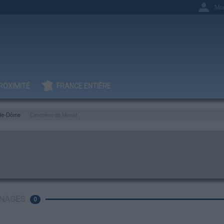
Mo
ROXIMITÉ
FRANCE ENTIÈRE
de-Dôme
Cimetière de Menat
NAGES
0