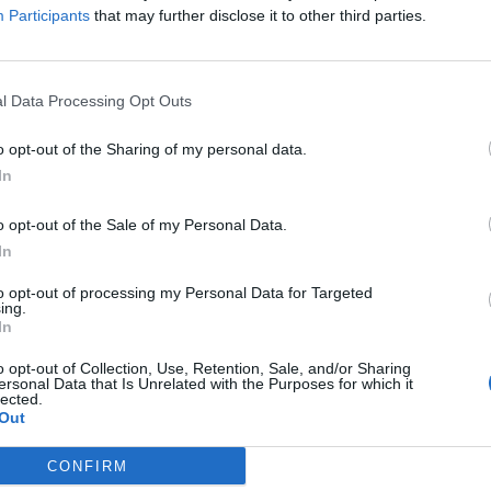
ngulaire côté droit, et à gauche
Participants
that may further disclose it to other third parties.
brelles (raccourci vers Neuf-
te l'allée perpendiculaire pour
t trouver un robinet à l'extérieur
Signaler une erreur
l Data Processing Opt Outs
o opt-out of the Sharing of my personal data.
In
o opt-out of the Sale of my Personal Data.
In
to opt-out of processing my Personal Data for Targeted
ing.
In
o opt-out of Collection, Use, Retention, Sale, and/or Sharing
ersonal Data that Is Unrelated with the Purposes for which it
lected.
Out
CONFIRM