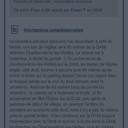
Fermeture hivernale : information inconnue
Ce point d'eau a été ajouté par
Erwan F
en 2024
Informations complémentaires
Le cimetière est situé dans une rue secondaire à côté de
l'école, non loin de l'église, et à 90 mètres de la D408
direction Charbonnières-les-Vieilles. Le robinet est à
l'extérieur, à droite du portail. 1) En provenance de
Charbonnières-les-Vieilles sur la D408, au niveau de l'église
érigée côté droit, tourner à gauche puis 50 mètres après
entrer à droite sur le parking devant l'école (on repère bien
la fresque peinte sur le mur du fond mitoyen avec le
cimetière). Avancer de 40 mètres jusqu'au portail du
cimetière : le robinet est à l'extérieur à droite. 2) En
provenance de Blot-l'Église sur la D122, peu après le
panneau de début de village, on aperçoit l'arrière du
cimetière en surplomb côté droit, mais il n'y a pas de robinet
près du portail arrière. Il faut continuer sur la D122 jusqu'à
l'intersection avec la D408 et tourner à droite dans la D408
en direction de Charbonnières-les-Vieilles, puis 40 mètres