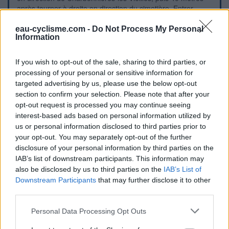
après tourner à droite en direction du cimetière. Entrer
ensuite à droite sur le parking devant l'école pour trouver au
fond de celui-ci le robinet à droite du portail du cimetière.
eau-cyclisme.com -
Do Not Process My Personal
Information
Repères visuels
If you wish to opt-out of the sale, sharing to third parties, or
processing of your personal or sensitive information for
targeted advertising by us, please use the below opt-out
section to confirm your selection. Please note that after your
opt-out request is processed you may continue seeing
interest-based ads based on personal information utilized by
us or personal information disclosed to third parties prior to
your opt-out. You may separately opt-out of the further
disclosure of your personal information by third parties on the
IAB’s list of downstream participants. This information may
also be disclosed by us to third parties on the
IAB’s List of
Downstream Participants
that may further disclose it to other
third parties.
Personal Data Processing Opt Outs