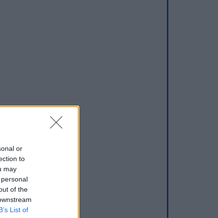
sonal or
ection to
ou may
 personal
out of the
 downstream
B’s List of