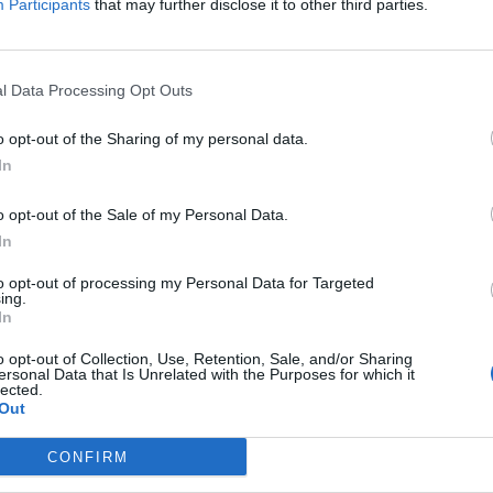
Participants
that may further disclose it to other third parties.
a flèche qui indique le village à
metière à un carrefour en Y
alors tourner à droite en épingle
 gauche.
Signaler une erreur
l Data Processing Opt Outs
o opt-out of the Sharing of my personal data.
In
o opt-out of the Sale of my Personal Data.
In
to opt-out of processing my Personal Data for Targeted
ing.
In
o opt-out of Collection, Use, Retention, Sale, and/or Sharing
ersonal Data that Is Unrelated with the Purposes for which it
lected.
Out
CONFIRM