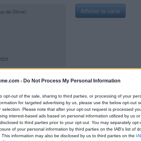
Afficher la carte
uy-de-Dôme)
2023
sme.com -
Do Not Process My Personal Information
ie du village sur la D430, au
to opt-out of the sale, sharing to third parties, or processing of your per
a D1093 en provenance de
formation for targeted advertising by us, please use the below opt-out s
ut de village, tourner à gauche
r selection. Please note that after your opt-out request is processed y
a flèche n'est pas visible quand
eing interest-based ads based on personal information utilized by us or
tte rue sur 720 mètres (après
disclosed to third parties prior to your opt-out. You may separately opt-
 en Y) jusqu'au cimetière
losure of your personal information by third parties on the IAB’s list of
face. Le robinet est à l'intérieur
. This information may also be disclosed by us to third parties on the
IA
1093 en provenance de Randan, si