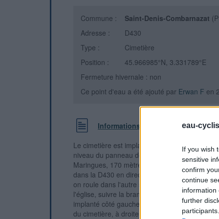
Commune :
Saint-Denis-Combarnazat
(P
Adresse :
D430
Type :
Cimetière
Position :
45.966985°N, 3.331789°E
Fermeture hivernale : non
Ce point d'eau a été ajouté par
Erwan F
en 
Informations complémentaires
eau-cycli
Le cimetière est implanté côté gauche à la sort
If you wish 
niveau du panneau de fin de village. 1) Sur l
sensitive in
Maringues, 170 mètres après le panneau de déb
confirm you
dans la D430 en direction du ''centre bourg'' (l
continue se
on roule dans l'autre sens). Continuer dans ce
information 
l'église, suivre la branche gauche du carrefour
further disc
implanté côté gauche et dont le portail nous fait 
participants
du cimetière, à droite du portail. 2) Sur la D