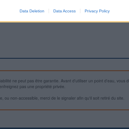
Data Deletion
Data Access
Privacy Policy
iabilité ne peut pas être garantie. Avant d'utiliser un point d'eau, vous 
enfreignez pas une propriété privée.
 ou non-accessible, merci de le signaler afin qu'il soit retiré du site.