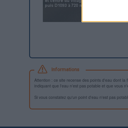
Informations
Attention : ce site recense des points d'eau dont la f
indiquant que l'eau n'est pas potable et que vous n'
Si vous constatez qu'un point d'eau n'est pas potable,