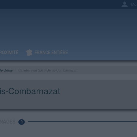
Mo
ROXIMITÉ
FRANCE ENTIÈRE
de-Dôme
Cimetière de Saint-Denis-Combarnazat
nis-Combarnazat
NAGES
0