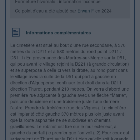
Fermeture hivernale : information inconnue
Ce point d'eau a été ajouté par
Erwan F
en 2024
Informations complémentaires
Le cimetière est situé au bout d'une rue secondaire, à 370
mètres de la D211 et à 580 mètres du rond-point D211 /
D51. 1) En provenance des Martres-sur-Morge sur la D51,
qui peu avant le village rejoint la D221 (à grande circulation)
et se superpose à celle-ci vers la droite, au rond-point dans
le village avec la suite de la D51 qui part à gauche en
direction d'Aigueperse, continuer tout droit dans la D211
direction Thuret, pendant 210 mètres. On verra d'abord une
première rue adjacente à gauche avec une flèche ''Mairie'',
puis une deuxième et une troisième juste l'une derrière
l'autre. Prendre la troisième (rue des Vignes). Le cimetière
est implanté côté gauche 370 mètres plus loin juste avant
que la route asphaltée ne se subdivise en chemins
gravillonnés. Le robinet est fixé sur le mur extérieur, à
gauche du portail (le premier que l'on voit). 2) Pour ceux qui
arriveraient de Thuret sur la D211 bien qu'elle soit à grande