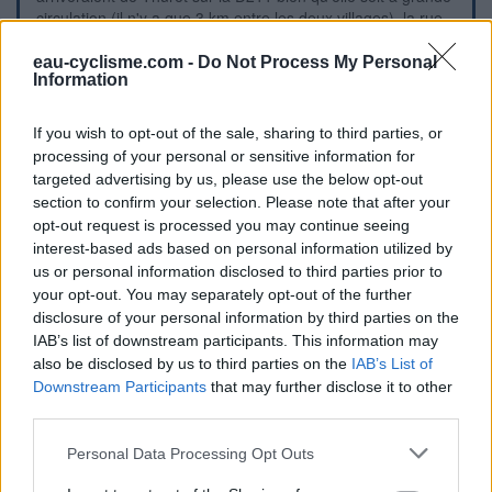
circulation (il n'y a que 3 km entre les deux villages), la rue
des Vignes est la première à droite 150 mètres après le
panneau de début de village.
eau-cyclisme.com -
Do Not Process My Personal
Information
Repères visuels
If you wish to opt-out of the sale, sharing to third parties, or
processing of your personal or sensitive information for
targeted advertising by us, please use the below opt-out
section to confirm your selection. Please note that after your
opt-out request is processed you may continue seeing
interest-based ads based on personal information utilized by
us or personal information disclosed to third parties prior to
your opt-out. You may separately opt-out of the further
disclosure of your personal information by third parties on the
IAB’s list of downstream participants. This information may
also be disclosed by us to third parties on the
IAB’s List of
Downstream Participants
that may further disclose it to other
third parties.
Personal Data Processing Opt Outs