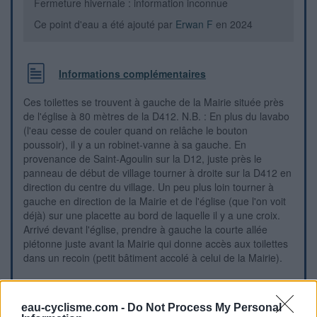
Fermeture hivernale : information inconnue
Ce point d'eau a été ajouté par
Erwan F
en 2024
Informations complémentaires
Ces toilettes se trouvent à gauche de la Mairie située près
de l'église à 80 mètres de la D412. N.B. : En plus du lavabo
(l'eau cesse de couler quand on relâche le bouton
poussoir), il y a un robinet-vanne à sa gauche. En
provenance de Saint-Agoulin sur la D12, juste près le
panneau de début de village tourner à droite sur la D412 en
direction du centre du village. Un peu plus loin tourner à
gauche en direction de la Mairie et de l'église (que l'on voit
déjà) sur une placette au bord de laquelle il y a une croix.
Arrivé devant l'église, prendre à gauche la courte allée
piétonne juste avant la Mairie qui donne accès aux toilettes
dans un recoin (petit bâtiment accolé à celui de la Mairie).
Repères visuels
eau-cyclisme.com -
Do Not Process My Personal