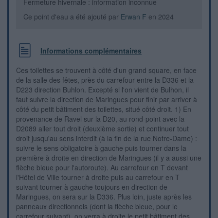
Fermeture hivernale : information inconnue
Ce point d'eau a été ajouté par
Erwan F
en 2024
Informations complémentaires
Ces toilettes se trouvent à côté d'un grand square, en face
de la salle des fêtes, près du carrefour entre la D336 et la
D223 direction Buhlon. Excepté si l'on vient de Bulhon, il
faut suivre la direction de Maringues pour finir par arriver à
côté du petit bâtiment des toilettes, situé côté droit. 1) En
provenance de Ravel sur la D20, au rond-point avec la
D2089 aller tout droit (deuxième sortie) et continuer tout
droit jusqu'au sens interdit (à la fin de la rue Notre-Dame) :
suivre le sens obligatoire à gauche puis tourner dans la
première à droite en direction de Maringues (il y a aussi une
flèche bleue pour l'autoroute). Au carrefour en T devant
l'Hôtel de Ville tourner à droite puis au carrefour en T
suivant tourner à gauche toujours en direction de
Maringues, on sera sur la D336. Plus loin, juste après les
panneaux directionnels (dont la flèche bleue, pour le
carrefour suivant), on verra à droite le petit bâtiment des