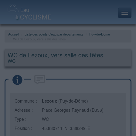
Toggl
navig
Accueil
Liste des points d'eau par départements
Puy-de-Dôme
WC de Lezoux, vers salle des fêtes
WC de Lezoux, vers salle des fêtes
WC
Commune :
Lezoux
(Puy-de-Dôme)
Adresse :
Place Georges Raynaud (D336)
Type :
WC
Position :
45.830711°N, 3.38249°E