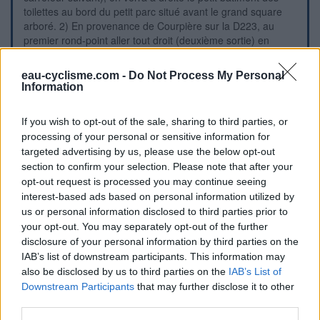
toilettes au bord du petit parc situé avant le grand square
arboré. 2) En provenance de Courpière sur la D223, au
premier rond-point aller tout droit (deuxième sortie) en
direction de Maringues et continuer tout droit jusqu'au
carrefour en T, tourner à droite en direction de Maringues :
eau-cyclisme.com -
Do Not Process My Personal
on rejoint ainsi la rue Notre-Dame, puis même itinéraire
Information
qu'en fin du point 1. 3) En provenance de Lempty sur la
D85, au carrefour complexe avec la D2089, tourner tout de
If you wish to opt-out of the sale, sharing to third parties, or
suite à gauche dans la D336 direction Maringues. Plus loin,
processing of your personal or sensitive information for
au-delà du carrefour à gauche avec la D20 venant de
targeted advertising by us, please use the below opt-out
Culhat puis de l'Hôtel de Ville sis côté gauche, au carrefour
section to confirm your selection. Please note that after your
en T tourner à gauche dans la suite de la D336. On
opt-out request is processed you may continue seeing
trouvera les toilettes côté droit juste après les panneaux
suivants de l'A89 et de Maringues. 4) En provenance de
interest-based ads based on personal information utilized by
Bulhon sur la D223, très longtemps après le début de la
us or personal information disclosed to third parties prior to
ville, au carrefour en T avec la D336, tourner à droite en
your opt-out. You may separately opt-out of the further
direction du centre-ville. Juste après il y a un immense
disclosure of your personal information by third parties on the
parking côté droit puis la salle des fêtes ''le Lido''
IAB’s list of downstream participants. This information may
reconnaissable à ses pans de murs de couleur orange,
also be disclosed by us to third parties on the
IAB’s List of
tandis qu'à gauche de la route il y a le grand square Jean
Downstream Participants
that may further disclose it to other
Moulin. Traverser sur le passage piéton pour accéder au
third parties.
bâtiment des toilettes qui est situé juste après le square.