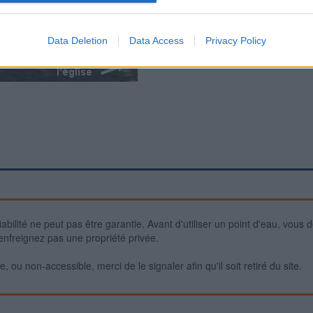
Data Deletion
Data Access
Privacy Policy
iabilité ne peut pas être garantie. Avant d'utiliser un point d'eau, vous 
enfreignez pas une propriété privée.
 ou non-accessible, merci de le signaler afin qu'il soit retiré du site.