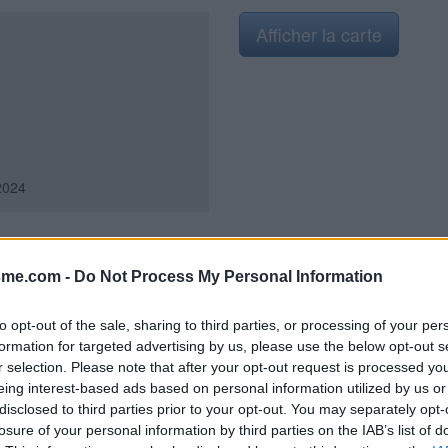
Afficher la carte
2024
sme.com -
Do Not Process My Personal Information
t que la Mairie sise sur une
glise. 1) En provenance de Teilhet
to opt-out of the sale, sharing to third parties, or processing of your per
rra côté gauche la façade de la
formation for targeted advertising by us, please use the below opt-out s
ite place (il y a aussi une flèche
r selection. Please note that after your opt-out request is processed y
est située à droite de l'entrée de
eing interest-based ads based on personal information utilized by us or
t par les lettres WC à sa droite
disclosed to third parties prior to your opt-out. You may separately opt-
obinet-papillon sous celui-ci.
losure of your personal information by third parties on the IAB’s list of
e vers la médiathèque est non