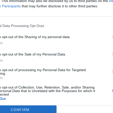
. This information may also be disclosed by us to third parties on the
IA
(il faudra sur l'itinéraire
Participants
that may further disclose it to other third parties.
irculation en faisant gauche /
er dans le village de Menat), peu
r à droite sur la place de la Mairie
Signaler une erreur
ur la droite, après la tour ronde
l Data Processing Opt Outs
 et avant la Mairie.
o opt-out of the Sharing of my personal data.
In
o opt-out of the Sale of my Personal Data.
In
to opt-out of processing my Personal Data for Targeted
ing.
In
o opt-out of Collection, Use, Retention, Sale, and/or Sharing
ersonal Data that Is Unrelated with the Purposes for which it
lected.
Out
CONFIRM