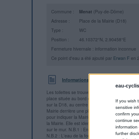
Commune :
Menat
(Puy-de-Dôme)
Adresse :
Place de la Mairie (D18)
Type :
WC
Position :
46.10372°N, 2.90458°E
Fermeture hivernale : information inconnue
Ce point d'eau a été ajouté par
Erwan F
en 
Informations complémentaires
eau-cycli
Les toilettes se trouvent dans le même bâtimen
place située au bord de la D18, non loin de l'é
If you wish 
sur la D18, au centre du village lorsque l'on ve
sensitive in
Mairie derrière une place arborée, entrer sur lad
confirm you
pour indiquer la Mairie). La porte des toilettes 
continue se
la Mairie. Elle est identifiée par une pancarte e
information 
sur le mur. N.B.1 : En plus du lavabo, il y a un r
further disc
N.B.2 : L'eau de la fontaine au fond de la plac