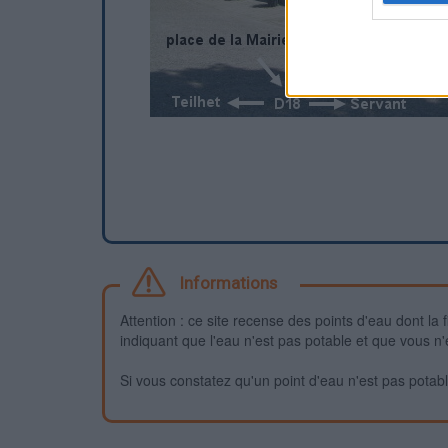
Informations
Attention : ce site recense des points d'eau dont la f
indiquant que l'eau n'est pas potable et que vous n'
Si vous constatez qu'un point d'eau n'est pas potable,