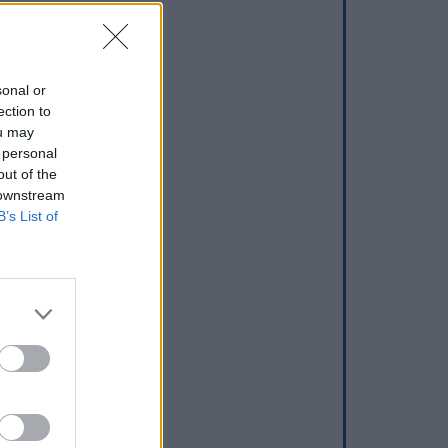
sonal or
ection to
ou may
 personal
out of the
 downstream
B’s List of