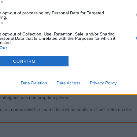
In
to opt-out of processing my Personal Data for Targeted
ing.
Signaler une erreur
In
o opt-out of Collection, Use, Retention, Sale, and/or Sharing
ersonal Data that Is Unrelated with the Purposes for which it
lected.
Out
CONFIRM
Data Deletion
Data Access
Privacy Policy
iabilité ne peut pas être garantie. Avant d'utiliser un point d'eau, vous 
enfreignez pas une propriété privée.
 ou non-accessible, merci de le signaler afin qu'il soit retiré du site.