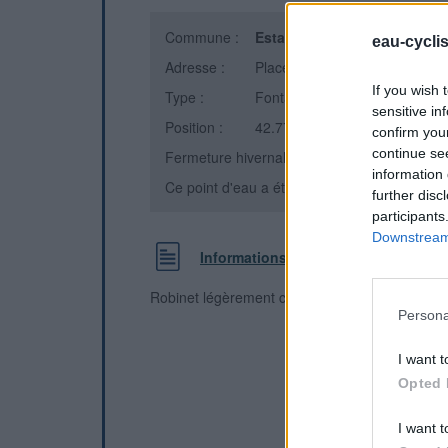
Commune :
Estagel
(Pyrénées-Orientales
eau-cycli
Adresse :
Place Arago
If you wish 
Type :
Fontaine
sensitive in
Position :
42.772538°N, 2.699284°E
confirm you
continue se
Fermeture hivernale : non
information 
Ce point d'eau a été ajouté par
Matthieu D
e
further disc
participants
Downstream 
Informations complémentaires
Robinet légèrement caché derrière l'abri-bus
Persona
I want t
Opted 
I want t