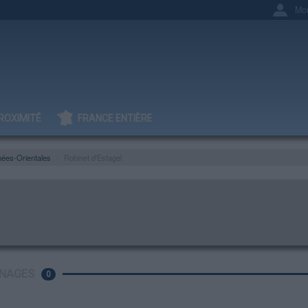
Mo
ROXIMITÉ
FRANCE ENTIÈRE
ées-Orientales
Robinet d'Estagel
NAGES
0