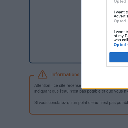
Opted 
I want 
Advertis
Opted 
I want t
of my P
was col
Opted 
Informations
Attention : ce site recense des points d'eau dont la f
indiquant que l'eau n'est pas potable et que vous n'
Si vous constatez qu'un point d'eau n'est pas potable,