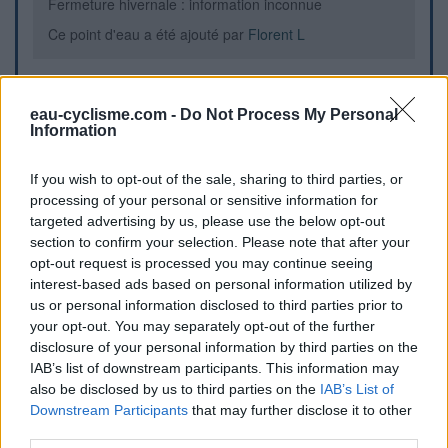
Fermeture hivernale : information inconnue
Ce point d'eau a été ajouté par
Florent L
Informations complémentaires
eau-cyclisme.com -
Do Not Process My Personal
Information
Une borne se trouve à côté d'un cabanon, à proximité des
terrains de foot et de tennis.
If you wish to opt-out of the sale, sharing to third parties, or
processing of your personal or sensitive information for
Repères visuels
targeted advertising by us, please use the below opt-out
section to confirm your selection. Please note that after your
opt-out request is processed you may continue seeing
interest-based ads based on personal information utilized by
us or personal information disclosed to third parties prior to
your opt-out. You may separately opt-out of the further
disclosure of your personal information by third parties on the
IAB’s list of downstream participants. This information may
also be disclosed by us to third parties on the
IAB’s List of
Downstream Participants
that may further disclose it to other
Afficher la carte
third parties.