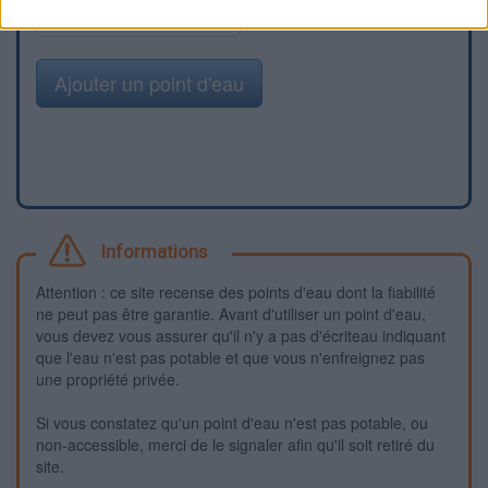
Signaler une erreur
Ajouter un point d'eau
Informations
Attention : ce site recense des points d'eau dont la fiabilité
ne peut pas être garantie. Avant d'utiliser un point d'eau,
vous devez vous assurer qu'il n'y a pas d'écriteau indiquant
que l'eau n'est pas potable et que vous n'enfreignez pas
une propriété privée.
Si vous constatez qu'un point d'eau n'est pas potable, ou
non-accessible, merci de le signaler afin qu'il soit retiré du
site.