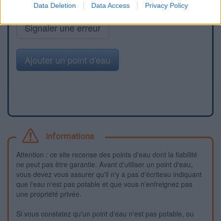
Data Deletion
Data Access
Privacy Policy
Signaler une erreur
Ajouter un point d'eau
Informations
Attention : ce site recense des points d'eau dont la fiabilité
ne peut pas être garantie. Avant d'utiliser un point d'eau,
vous devez vous assurer qu'il n'y a pas d'écriteau indiquant
que l'eau n'est pas potable et que vous n'enfreignez pas
une propriété privée.
Si vous constatez qu'un point d'eau n'est pas potable, ou