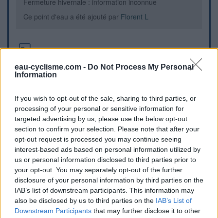
Fermeture hivernale : information inconnue
Ce point d'eau a été ajouté par
Florent L
Informations complémentaires
eau-cyclisme.com -
Do Not Process My Personal
Une borne se trouve sur la place du marché, aux
Information
croisements entre la rue Henri Bouchard, le Chemin du
Train Bleu et le quai Pierre Dupont. La place du marché est
If you wish to opt-out of the sale, sharing to third parties, or
à côté de la mairie et à proximité de l'église.
processing of your personal or sensitive information for
targeted advertising by us, please use the below opt-out
Repères visuels
section to confirm your selection. Please note that after your
opt-out request is processed you may continue seeing
interest-based ads based on personal information utilized by
us or personal information disclosed to third parties prior to
your opt-out. You may separately opt-out of the further
disclosure of your personal information by third parties on the
IAB’s list of downstream participants. This information may
also be disclosed by us to third parties on the
IAB’s List of
Downstream Participants
that may further disclose it to other