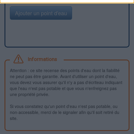
Ajouter un point d'eau
Informations
Attention : ce site recense des points d'eau dont la fiabilité
ne peut pas être garantie. Avant d'utiliser un point d'eau,
vous devez vous assurer qu'il n'y a pas d'écriteau indiquant
que l'eau n'est pas potable et que vous n'enfreignez pas
une propriété privée.
Si vous constatez qu'un point d'eau n'est pas potable, ou
non-accessible, merci de le signaler afin qu'il soit retiré du
site.