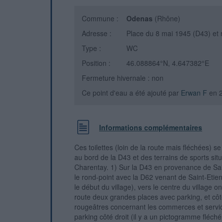
Commune :
Odenas
(Rhône)
Adresse :
Place du 8 mai 1945 (D43) et
Type :
WC
Position :
46.088864°N, 4.647382°E
Fermeture hivernale : non
Ce point d'eau a été ajouté par
Erwan F
en 
Informations complémentaires
Ces toilettes (loin de la route mais fléchées) s
au bord de la D43 et des terrains de sports sit
Charentay. 1) Sur la D43 en provenance de Sai
le rond-point avec la D62 venant de Saint-Etien
le début du village), vers le centre du village o
route deux grandes places avec parking, et c
rougeâtres concernant les commerces et service
parking côté droit (il y a un pictogramme fléché 