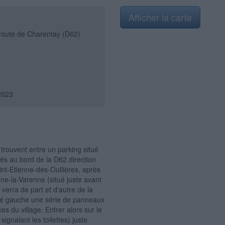
Afficher la carte
 route de Charentay (D62)
2023
e trouvent entre un parking situé
ués au bord de la D62 direction
nt-Etienne-des-Oullières, après
ne-la-Varenne (situé juste avant
n verra de part et d'autre de la
ôté gauche une série de panneaux
s du village. Entrer alors sur le
signalant les toilettes) juste