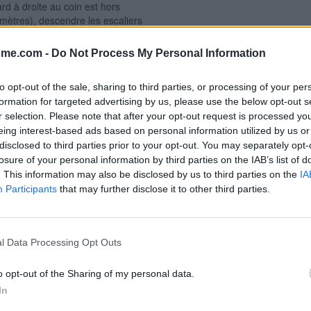
rd à droite au coin est hors
0 mètres), descendre les escaliers
ecoin à gauche la cabine ovoïde
l faut insister longuement et très
Signaler une erreur
sme.com -
Do Not Process My Personal Information
our activer la cellule à
l'eau est coupée sur les urinoirs
to opt-out of the sale, sharing to third parties, or processing of your per
e WC. 2) Sur la D62 en
formation for targeted advertising by us, please use the below opt-out s
village, tout à la fin de la
r selection. Please note that after your opt-out request is processed y
verser pour entrer par le portail
 face à l'autre sens de
eing interest-based ads based on personal information utilized by us or
a droite pour trouver la cabine WC
disclosed to third parties prior to your opt-out. You may separately opt-
e du 8 mai 1945.
losure of your personal information by third parties on the IAB’s list of
. This information may also be disclosed by us to third parties on the
IA
Participants
that may further disclose it to other third parties.
l Data Processing Opt Outs
o opt-out of the Sharing of my personal data.
In