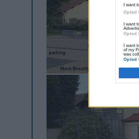
I want t
Opted 
I want 
Advertis
Opted 
I want t
of my P
was col
Opted 