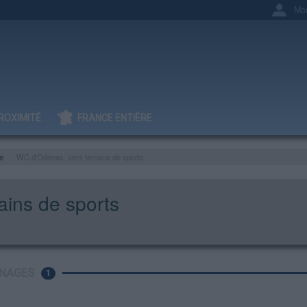
Mo
ROXIMITÉ
FRANCE ENTIÈRE
e
WC d'Odenas, vers terrains de sports
ains de sports
NAGES
1