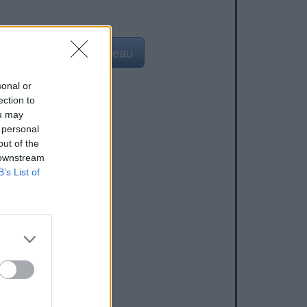
Ajouter un point d'eau
sonal or
ection to
ou may
 personal
out of the
 downstream
B’s List of