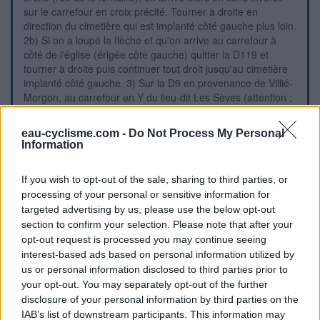
sur le carrefour en croix précité. Tourner à droite en
direction du cimetière qui est implanté côté gauche plus loin.
2b) Si on a loupé la flèche et qu'on arrive au carrefour à
côté de l'église (érigée côté gauche) quitter la D119 et
tourner à droite puis continuer tout droit jusqu'au cimetière
implanté côté gauche. 3) Sur la D9 en provenance de Villié-
Morgon, au carrefour en Y du lieu-dit Les Sèves (attention :
le panneau marine est parallèle à la route) tourner à droite
en direction du centre du village (petite flèche, avec
eau-cyclisme.com -
Do Not Process My Personal
interdiction aux plus de 3t5). Le cimetière est implanté côté
Information
droit plus loin, juste après le panneau de début de village et
derrière l'impasse du Cimetière adjacente. P.S. : Si on veut
If you wish to opt-out of the sale, sharing to third parties, or
rejoindre Saint-Jean-d'Ardières, ne pas suivre le fléchage
processing of your personal or sensitive information for
(pour les voitures) qui fait passer par la D306 à très grande
targeted advertising by us, please use the below opt-out
circulation, mais au carrefour en croix (avec miroirs) suivre
section to confirm your selection. Please note that after your
la flèche de l'itinéraire cyclo passant par le lieu-dit Pizay.
opt-out request is processed you may continue seeing
interest-based ads based on personal information utilized by
Repères visuels
us or personal information disclosed to third parties prior to
your opt-out. You may separately opt-out of the further
disclosure of your personal information by third parties on the
IAB’s list of downstream participants. This information may