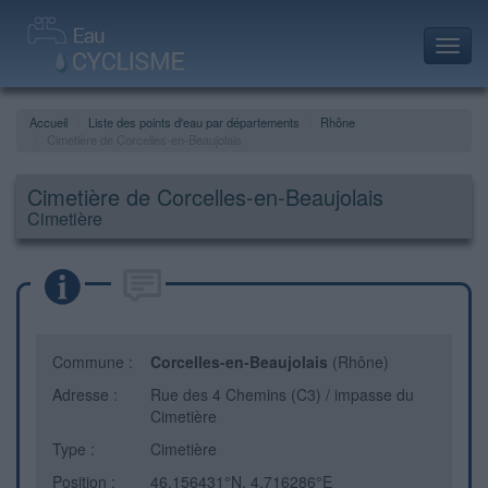
Toggl
navig
Accueil
Liste des points d'eau par départements
Rhône
Cimetière de Corcelles-en-Beaujolais
Cimetière de Corcelles-en-Beaujolais
Cimetière
Commune :
Corcelles-en-Beaujolais
(Rhône)
Adresse :
Rue des 4 Chemins (C3) / impasse du
Cimetière
Type :
Cimetière
Position :
46.156431°N, 4.716286°E