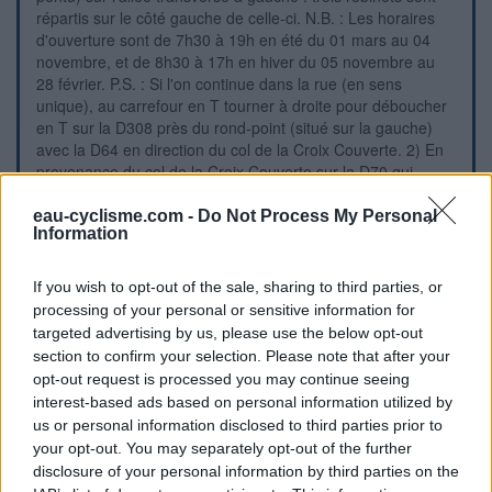
répartis sur le côté gauche de celle-ci. N.B. : Les horaires
d'ouverture sont de 7h30 à 19h en été du 01 mars au 04
novembre, et de 8h30 à 17h en hiver du 05 novembre au
28 février. P.S. : Si l'on continue dans la rue (en sens
unique), au carrefour en T tourner à droite pour déboucher
en T sur la D308 près du rond-point (situé sur la gauche)
avec la D64 en direction du col de la Croix Couverte. 2) En
provenance du col de la Croix Couverte sur la D70 qui
devient D64, après le carrefour à droite avec la D64E
venant de Sévelinges puis le carrefour à gauche avec la
eau-cyclisme.com -
Do Not Process My Personal
Information
suite de la D64E (qui devient D48) en direction du Cergne
(le panneau n'est pas visible dans ce sens), au rond-point
avec la D308 continuer tout droit puis tourner à droite en
If you wish to opt-out of the sale, sharing to third parties, or
direction du centre-ville. Aux feux tricolores, tourner à
processing of your personal or sensitive information for
gauche (c'est la D8) et continuer presque jusqu'à l'Hôtel de
targeted advertising by us, please use the below opt-out
Ville : tourner à gauche dans la rue de l'Égalité pour trouver
section to confirm your selection. Please note that after your
le cimetière 150 mètres plus loin.
opt-out request is processed you may continue seeing
interest-based ads based on personal information utilized by
us or personal information disclosed to third parties prior to
Repères visuels
your opt-out. You may separately opt-out of the further
disclosure of your personal information by third parties on the