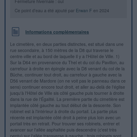
Fermeture hivernale : oui
Ce point d'eau a été ajouté par
Erwan F
en 2024
Informations complémentaires
Le cimetière, en deux parties distinctes, est situé dans une
rue secondaire, à 150 mètres de la D8 qui traverse le
centre-ville et au bord de laquelle il y a l'Hôtel de Ville. 1)
Sur la D64 en provenance du Thel et du col du Pavillon, au
carrefour à droite en épingle avec la D8 venant du col de la
Bûche, continuer tout droit, au carrefour à gauche avec la
D56 venant de Mardore (on ne voit pas le panneau dans ce
sens) continuer encore tout droit, et aller au-delà de l'église
jusqu'à l'Hôtel de Ville sis côté gauche puis tourner à droite
dans la rue de l'Égalité. La première partie du cimetière est
implantée côté gauche au tout début de la descente. Son
robinet est à l'intérieur à droite du portail. La partie plus
récente est implantée côté droit à peine plus loin avec un
portail très en retrait. Pour trouver ses robinets, entrer et
avancer sur l'allée asphaltée puis descendre (c'est très
pentu) sur l'allée transverse à gauche : trois robinets sont