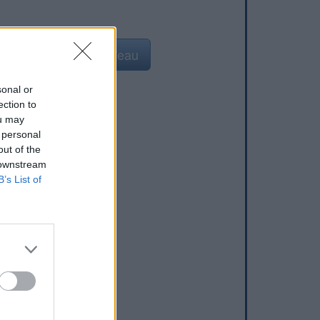
Ajouter un point d'eau
sonal or
ection to
ou may
 personal
out of the
 downstream
B’s List of