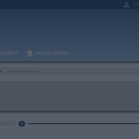
Mo
ROXIMITÉ
FRANCE ENTIÈRE
e
Cimetière de Dareizé
NAGES
0