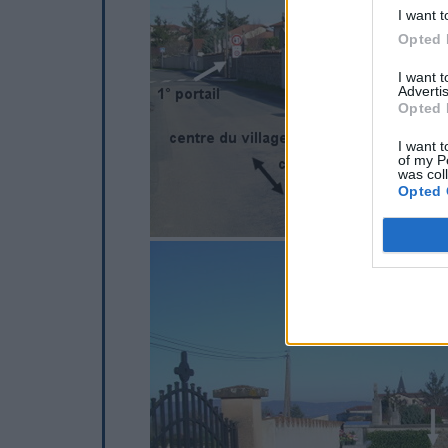
I want t
Opted 
I want 
Advertis
Opted 
I want t
of my P
was col
Opted 