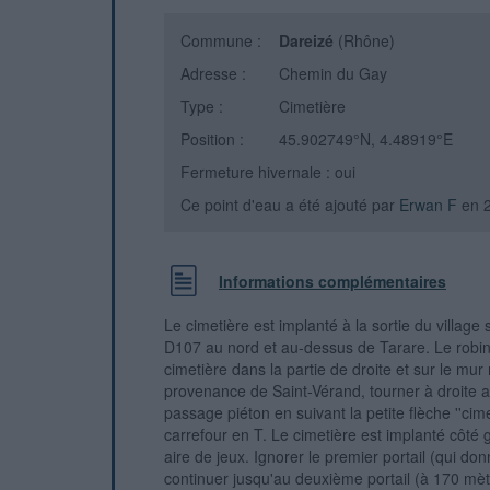
Commune :
Dareizé
(Rhône)
Adresse :
Chemin du Gay
Type :
Cimetière
Position :
45.902749°N, 4.48919°E
Fermeture hivernale : oui
Ce point d'eau a été ajouté par
Erwan F
en 
Informations complémentaires
Le cimetière est implanté à la sortie du village s
D107 au nord et au-dessus de Tarare. Le robinet
cimetière dans la partie de droite et sur le mur
provenance de Saint-Vérand, tourner à droite 
passage piéton en suivant la petite flèche ''cim
carrefour en T. Le cimetière est implanté côté 
aire de jeux. Ignorer le premier portail (qui do
continuer jusqu'au deuxième portail (à 170 mèt