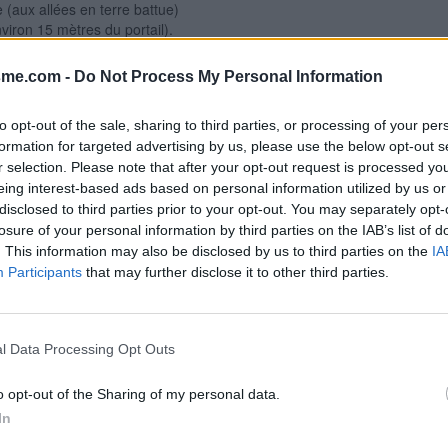
e (aux allées en terre battue)
viron 15 mètres du portail).
us loin prendre la branche droite
 et après trois montées
Signaler une erreur
sme.com -
Do Not Process My Personal Information
a sur la D107 (la direction de
e Saint-Clément-sur-Valsonne ou
to opt-out of the sale, sharing to third parties, or processing of your per
t le côté gauche ou le côté droit
formation for targeted advertising by us, please use the below opt-out s
''Dareizé'' au début de la petite
r selection. Please note that after your opt-out request is processed y
it, vers les maisons prendre la
voir vu de panneau de début de
eing interest-based ads based on personal information utilized by us or
t. P.S.2 : En tournant ensuite dans
disclosed to third parties prior to your opt-out. You may separately opt-
rie), on rejoindra la D31.
losure of your personal information by third parties on the IAB’s list of
. This information may also be disclosed by us to third parties on the
IA
Participants
that may further disclose it to other third parties.
l Data Processing Opt Outs
o opt-out of the Sharing of my personal data.
In