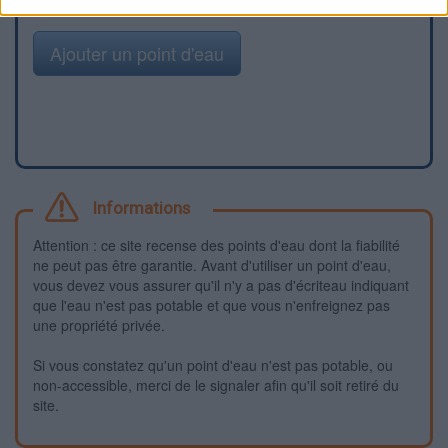
Ajouter un point d'eau
Informations
Attention : ce site recense des points d'eau dont la fiabilité
ne peut pas être garantie. Avant d'utiliser un point d'eau,
vous devez vous assurer qu'il n'y a pas d'écriteau indiquant
que l'eau n'est pas potable et que vous n'enfreignez pas
une propriété privée.
Si vous constatez qu'un point d'eau n'est pas potable, ou
non-accessible, merci de le signaler afin qu'il soit retiré du
site.