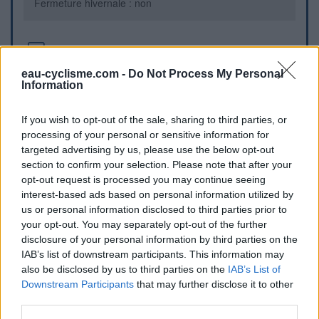
Fermeture hivernale : non
Informations complémentaires
eau-cyclisme.com -
Do Not Process My Personal
Sur la rue du Dr Long, au croisement de la rue Louise, côté
Information
Nord
If you wish to opt-out of the sale, sharing to third parties, or
Repères visuels
processing of your personal or sensitive information for
targeted advertising by us, please use the below opt-out
section to confirm your selection. Please note that after your
opt-out request is processed you may continue seeing
interest-based ads based on personal information utilized by
us or personal information disclosed to third parties prior to
your opt-out. You may separately opt-out of the further
disclosure of your personal information by third parties on the
IAB’s list of downstream participants. This information may
also be disclosed by us to third parties on the
IAB’s List of
Afficher la carte
Downstream Participants
that may further disclose it to other
third parties.