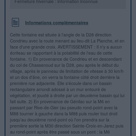
Fermeture hivernale : information inconnue
Informations complémentaires
Cette fontaine est située à l'angle de la D28 direction
Condrieu avec la route menant au lieu-dit La Planche, et en
face d'une grande croix. AVERTISSEMENT : Il n'y a aucun
écriteau se rapportant à la potabilité de l'eau de cette
fontaine. 1) En provenance de Condrieu et en descendant
du col de Chassenoud sur la D28, peu après le début du
village, après le panneau de limitation de vitesse à 30 km/h
et un dos d'âne, on verra la fontaine côté droit derrière la
première rue adjacente. Elle s'écoule dans un bassin
rectangulaire arrondi adossé à un mur entouré de
végétation, et jouxté à droite par un deuxième bassin qui lui
fait suite. 2) En provenance de Génilac sur la M6 en
passant par Rive-de-Gier (au pseudo rond-point avec la
M88 tourner à gauche dans la M88 puis rouler tout droit
jusqu'au deuxième rond-point où l'on prendra sur la
première sortie la M30 direction Sainte-Croix-en-Jarez puis
au rond-point après être passé sous un pont : la M6