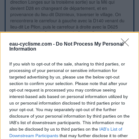
direction Longes sur la troisième sortie) sur la M6 qui
devient D28 en changeant de département, et en
provenance du lieu-dit Dizimieux, traverser le village. On
rencontrera le carrefour à gauche avec la D140 venant du
lieu-dit Le Pilon, puis le carrefour à droite avec la D625
venant du col de Grenouze (et de Sainte-Croix-en-Jarez à
partir de la M78). Plus loin, en continuant à monter au début
eau-cyclisme.com -
Do Not Process My Personal
de cette ascension en direction du col de Chassenoud, on
Information
verra côté gauche derrière une rue adjacente une grande
croix devant un bâtiment : elle est située en regard de la
fontaine dans l'angle que l'on ne voit pas en avance mais
If you wish to opt-out of the sale, sharing to third parties, or
seulement quand on est arrivé à côté.
processing of your personal or sensitive information for
targeted advertising by us, please use the below opt-out
section to confirm your selection. Please note that after your
Repères visuels
opt-out request is processed you may continue seeing
interest-based ads based on personal information utilized by
us or personal information disclosed to third parties prior to
your opt-out. You may separately opt-out of the further
disclosure of your personal information by third parties on the
IAB’s list of downstream participants. This information may
also be disclosed by us to third parties on the
IAB’s List of
Downstream Participants
that may further disclose it to other