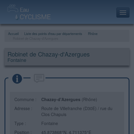
Toggl
navig
Accueil
Liste des points d'eau par départements
Rhône
Robinet de Chazay-d'Azergues
Robinet de Chazay-d'Azergues
Fontaine
Commune :
Chazay-d'Azergues
(Rhône)
Adresse :
Route de Villefranche (D30E) / rue du
Clos Chapuis
Type :
Fontaine
Position :
45.873868°N, 4.711375°E