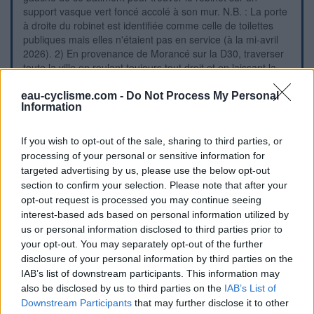
support vasque vert foncé accolé à son mur. N.B. : La porte
à droite du robinet est identifiée comme celle de toilettes
publiques mais elles n'étaient pas en service (à la mi-avril
2026). 2) En provenance de Morancé sur la D30, traverser
toute la ville en roulant toujours tout droit et en laissant la
D30 au carrefour où elle part à droite en direction de
Lozanne. Continuer ainsi tout droit dans la D30E en
eau-cyclisme.com -
Do Not Process My Personal
Information
direction de Civrieux-d'Azergues et peu après, juste derrière
les feux tricolores au carrefour à gauche avec la D16E
direction Marcilly-d'Azergues, entrer à droite dans le parc de
If you wish to opt-out of the sale, sharing to third parties, or
la Mairie pour trouver le robinet comme en fin du point 1.
processing of your personal or sensitive information for
targeted advertising by us, please use the below opt-out
section to confirm your selection. Please note that after your
Repères visuels
opt-out request is processed you may continue seeing
interest-based ads based on personal information utilized by
us or personal information disclosed to third parties prior to
your opt-out. You may separately opt-out of the further
disclosure of your personal information by third parties on the
IAB’s list of downstream participants. This information may
also be disclosed by us to third parties on the
IAB’s List of
Downstream Participants
that may further disclose it to other