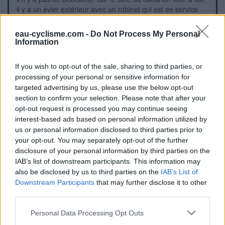
il y a un évier extérieur avec un robinet qui est en service
(hors période de coupure hivernale). P.S. : Il y a même un
savon sur tige pour se laver les mains si on s'est sali en
eau-cyclisme.com -
Do Not Process My Personal
réparant une crevaison.
Information
Repères visuels
If you wish to opt-out of the sale, sharing to third parties, or
processing of your personal or sensitive information for
targeted advertising by us, please use the below opt-out
section to confirm your selection. Please note that after your
opt-out request is processed you may continue seeing
interest-based ads based on personal information utilized by
us or personal information disclosed to third parties prior to
your opt-out. You may separately opt-out of the further
disclosure of your personal information by third parties on the
IAB’s list of downstream participants. This information may
also be disclosed by us to third parties on the
IAB’s List of
Downstream Participants
that may further disclose it to other
third parties.
Personal Data Processing Opt Outs