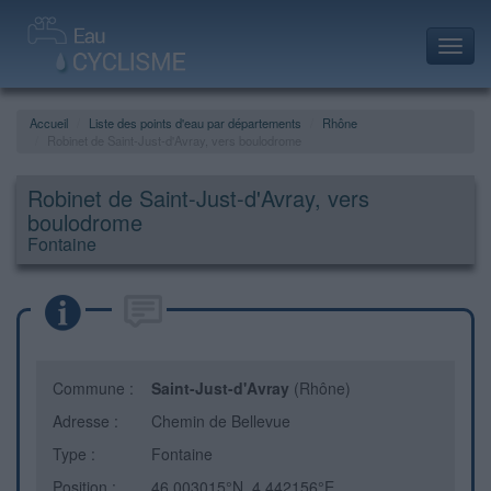
Toggl
navig
Accueil
Liste des points d'eau par départements
Rhône
Robinet de Saint-Just-d'Avray, vers boulodrome
Robinet de Saint-Just-d'Avray, vers
boulodrome
Fontaine
Commune :
Saint-Just-d'Avray
(Rhône)
Adresse :
Chemin de Bellevue
Type :
Fontaine
Position :
46.003015°N, 4.442156°E