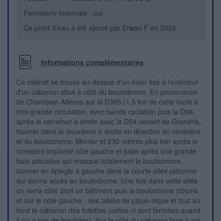
Fermeture hivernale : oui
Ce point d'eau a été ajouté par
Erwan F
en 2024
Informations complémentaires
Ce robinet se trouve au-dessus d'un évier fixé à l'extérieur
d'un cabanon situé à côté du boulodrome. En provenance
de Chambost-Allières sur la D385 (1,5 km de cette route à
très grande circulation, avec bande cyclable) puis la D98,
après le carrefour à droite avec la D54 venant de Grandris,
tourner dans la deuxième à droite en direction du cimetière
et du boulodrome. Monter et 230 mètres plus loin après le
cimetière implanté côté gauche et juste après une grande
haie arbustive qui masque totalement le boulodrome,
tourner en épingle à gauche dans la courte allée piétonne
qui donne accès au boulodrome. Une fois dans cette allée
on verra côté droit un bâtiment puis le boulodrome clôturé,
et sur le côté gauche : des tables de pique-nique et tout au
fond le cabanon des toilettes (celles-ci sont fermées quand
il n'y a pas de boulistes). Sur le côté du cabanon face à soi,