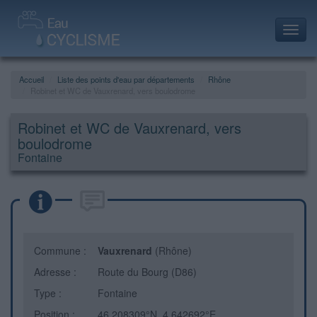
Toggl
navig
Accueil
Liste des points d'eau par départements
Rhône
Robinet et WC de Vauxrenard, vers boulodrome
Robinet et WC de Vauxrenard, vers
boulodrome
Fontaine
Commune :
Vauxrenard
(Rhône)
Adresse :
Route du Bourg (D86)
Type :
Fontaine
Position :
46.208309°N, 4.642692°E