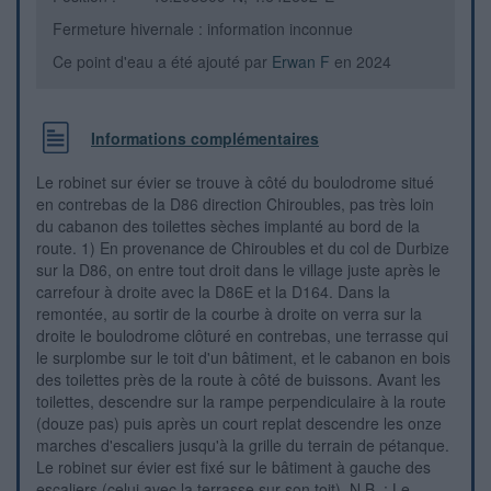
Fermeture hivernale : information inconnue
Ce point d'eau a été ajouté par
Erwan F
en 2024
Informations complémentaires
Le robinet sur évier se trouve à côté du boulodrome situé
en contrebas de la D86 direction Chiroubles, pas très loin
du cabanon des toilettes sèches implanté au bord de la
route. 1) En provenance de Chiroubles et du col de Durbize
sur la D86, on entre tout droit dans le village juste après le
carrefour à droite avec la D86E et la D164. Dans la
remontée, au sortir de la courbe à droite on verra sur la
droite le boulodrome clôturé en contrebas, une terrasse qui
le surplombe sur le toit d'un bâtiment, et le cabanon en bois
des toilettes près de la route à côté de buissons. Avant les
toilettes, descendre sur la rampe perpendiculaire à la route
(douze pas) puis après un court replat descendre les onze
marches d'escaliers jusqu'à la grille du terrain de pétanque.
Le robinet sur évier est fixé sur le bâtiment à gauche des
escaliers (celui avec la terrasse sur son toit). N.B. : Le