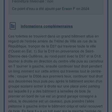
Fermeture hivernale : non
Ce point d'eau a été ajouté par
Erwan F
en 2024
Informations complémentaires
Ces toilettes se trouvent dans un grand bâtiment situé en
regard de l'entrée arrière de l'Hôtel de Ville sis rue de la
République, tronçon de la D37 qui traverse toute la ville
d'Ouest en Est. 1) Sur la D19 en provenance de Saint-
Étienne-des-Oullières, au rond-point avec la D37 et la D18,
tourner à droite en direction du centre-ville puis au carrefour
en T tourner à gauche, ensuite continuer tout droit pendant
un long moment sur cette artère qui traverse tout le centre-
ville : couper la D306 aux premiers feux, continuer tout droit
aux deuxièmes feux puis peu après le bâtiment ancien d'un
groupe scolaire entrer à droite sur une place avec parking
sur laquelle il y a des bâtiment à lamelles de bois (le
premier en bord de rue est un grand garage consigne à
vélos, le deuxième est un caveau), puis prendre l'allée
piétonne à gauche entre le bâtiment crépi et celui recouvert
de bois. En face il y a un toit avec sur la gauche l'entrée de