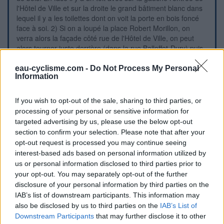
l'Hôtel de Ville et sur la droite le grand bâtiment blanc dans
lequel il y a les toilettes dont on voit la porte en bois foncé
face à soi. 2) Si on a loupé la place Robert Morillon, on
verra alors la façade côté rue de l'Hôtel de Ville, on peut
alors tourner juste derrière (dans la rue Balloffet-Dury) puis
entrer à droite sur le ''parking Mairie'' (fléché). Se diriger
vers le fond et vers la droite puis prendre à droite l'allée
eau-cyclisme.com -
Do Not Process My Personal
Information
piétonne en dalles blanches qui longe un long bâtiment,
pour trouver la porte des toilettes à droite vers l'autre
extrémité dudit bâtiment. N.B. : Le lavabo est relativement
If you wish to opt-out of the sale, sharing to third parties, or
petit.
processing of your personal or sensitive information for
targeted advertising by us, please use the below opt-out
section to confirm your selection. Please note that after your
Repères visuels
opt-out request is processed you may continue seeing
interest-based ads based on personal information utilized by
us or personal information disclosed to third parties prior to
your opt-out. You may separately opt-out of the further
disclosure of your personal information by third parties on the
IAB’s list of downstream participants. This information may
also be disclosed by us to third parties on the
IAB’s List of
Downstream Participants
that may further disclose it to other