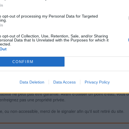
In
to opt-out of processing my Personal Data for Targeted
ing.
Signaler une erreur
In
o opt-out of Collection, Use, Retention, Sale, and/or Sharing
ersonal Data that Is Unrelated with the Purposes for which it
lected.
Out
CONFIRM
Data Deletion
Data Access
Privacy Policy
iabilité ne peut pas être garantie. Avant d'utiliser un point d'eau, vous 
enfreignez pas une propriété privée.
 ou non-accessible, merci de le signaler afin qu'il soit retiré du site.