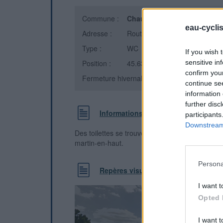
Commune :
Chaussan
(Rhône)
eau-cycli
Adresse :
Route du Signal (D34)
Type :
WC
If you wish 
Position :
45.633845°N, 4.638039°E
sensitive in
confirm you
Fermeture hivernale : information inconnue
continue se
information 
further disc
Informations complémentaires
participants
Downstream 
Des toilettes se trouvent à la sortie du village 
martin-en-haut.
Persona
Repères visuels
I want t
Opted 
I want t