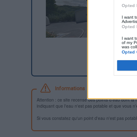
Opted 
I want 
Advertis
Opted 
I want t
of my P
was col
Opted 
Informations
Attention : ce site recense des points d'eau dont la f
indiquant que l'eau n'est pas potable et que vous n'
Si vous constatez qu'un point d'eau n'est pas potable,