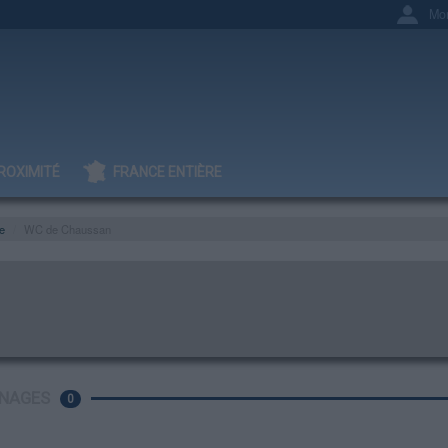
Mo
ROXIMITÉ
FRANCE ENTIÈRE
e
WC de Chaussan
NAGES
0