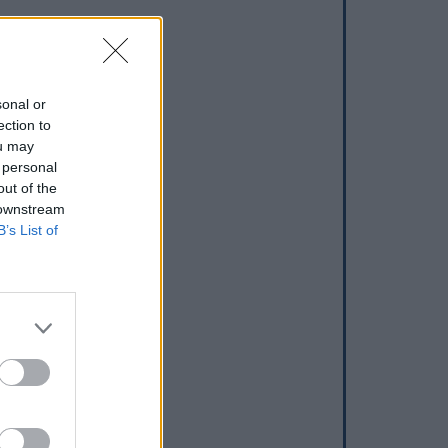
sonal or
ection to
ou may
 personal
out of the
 downstream
B’s List of