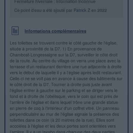
Fermeture hivernale : information inconnue
Ce point d'eau a été ajouté par
Patrick Z
en 2022
Informations complémentaires
Les toilettes se trouvent contre le côté gauche de l'église,
située à proximité de la D7. 1) En provenance de
Chambost-Longessaigne sur la D7, surveiller le côté droit
de la route. Au centre du village on verra une place avec la
terrasse d'un restaurant derrière une rue adjacente à droite
vers le début de laquelle il y a l'église après ledit restaurant.
Celle-ci ne se voit pas en avance à cause des bâtiments sur
le côté droit de la D7. Tourner à droite puis juste avant
l'église entrer à gauche sur le parking et se diriger vers le
fond et à droite de l'obélisque, vers le coin qui est près de
l'arrière de l'église et dans lequel trône une grande statue
en pierre de coq à l'intérieur d'un coffret vitré. Un panneau
perpendiculaire au mur de l'église signale la présence des
toilettes dans ce coin (à 20 mètres de la rue). Elles sont
accolées à l'église et les deux portes sont orientées vers
l'arrière. Il y a un lavabo dans chacune des deux parties