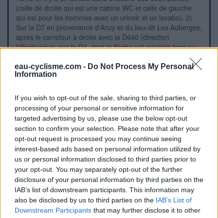
(celle de droite qui est une cabine WC et celle de gauche
qui est pour les hommes avec un urinoir et un lavabo). 2)
Sur la D7 en provenance d'Ancy et du lieu-dit Les Auberges,
après le carrefour à droite avec la D640 (direction
Villechenève, par la D4, dont la flèche est orientée face au
sens inverse), quand on arrivera à un carrefour où deux
panneaux en regard l'un de l'autre pointent la suite de la D7
eau-cyclisme.com -
Do Not Process My Personal
Information
(pour éviter que l'on ne prenne l'allée d'un parking qui est
parallèle), tourner à gauche et l'on verra alors l'église (à
environ 30 mètres de la D7). Se diriger vers l'arrière de son
If you wish to opt-out of the sale, sharing to third parties, or
côté gauche pour découvrir l'emplacement des toilettes.
processing of your personal or sensitive information for
targeted advertising by us, please use the below opt-out
section to confirm your selection. Please note that after your
Repères visuels
opt-out request is processed you may continue seeing
interest-based ads based on personal information utilized by
us or personal information disclosed to third parties prior to
your opt-out. You may separately opt-out of the further
disclosure of your personal information by third parties on the
IAB’s list of downstream participants. This information may
also be disclosed by us to third parties on the
IAB’s List of
Downstream Participants
that may further disclose it to other