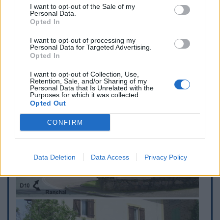
I want to opt-out of the Sale of my
du lieu-dit Les Filatures. On trouvera les toilettes côté droit
Personal Data.
comme au point 2.
Opted In
I want to opt-out of processing my
Repères visuels
Personal Data for Targeted Advertising.
Opted In
I want to opt-out of Collection, Use,
Retention, Sale, and/or Sharing of my
Personal Data that Is Unrelated with the
Purposes for which it was collected.
Opted Out
CONFIRM
Data Deletion
Data Access
Privacy Policy