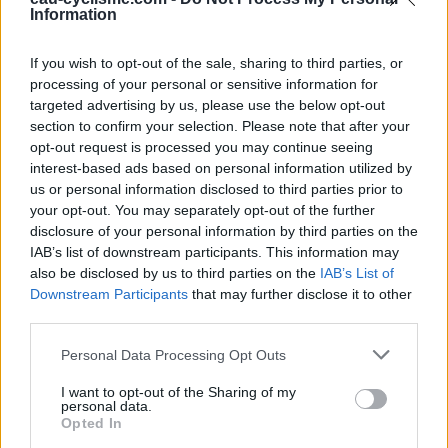
ça appuie ainsi sur un bouton derrière qui commande
Information
l'écoulement de l'eau (pour voir une photo d'un mécanisme
analogue, voir la deuxième photo du point d'eau
WC de
If you wish to opt-out of the sale, sharing to third parties, or
Chassenard, halte nautique
), on peut ainsi remplir y compris
processing of your personal or sensitive information for
des très grands bidons. 2) En provenance de Cublize sur la
D504 puis la D10, à l'approche du village de Saint-Vincent-
targeted advertising by us, please use the below opt-out
de-Reins ne plus suivre sa direction (sur la D108 à gauche)
section to confirm your selection. Please note that after your
mais continuer tout droit sur la D10 en direction du lieu-dit
opt-out request is processed you may continue seeing
Les Filatures. Beaucoup plus loin et après le rond-point
interest-based ads based on personal information utilized by
(continuer tout droit) avec la D9 qui arrive à droite de Saint-
us or personal information disclosed to third parties prior to
Bonnet-le-Troncy et sa suite à gauche qui va vers Saint-
your opt-out. You may separately opt-out of the further
Vincent-de-Reins, une fois dans le lieu-dit, 240 mètres
disclosure of your personal information by third parties on the
après le panneau de début on sera au niveau de l'entrée
IAB’s list of downstream participants. This information may
des toilettes côté droit juste avant l'arrêt de bus et un
also be disclosed by us to third parties on the
IAB’s List of
passage piéton qui traverse vers l'abribus situé de l'autre
Downstream Participants
that may further disclose it to other
côté, on verra aussi la cheminée côté gauche quelques
third parties.
mètres plus loin. 3) En provenance du col du pavillon sur la
D108, au carrefour en T avec la D9 qui arrive à droite de
Personal Data Processing Opt Outs
Thizy, tourner à gauche pour entrer dans le village. Ensuite
au carrefour à droite avec la suite de la D108 (en direction
I want to opt-out of the Sharing of my
du centre du village, puis de Cublize) continuer tout droit en
personal data.
Opted In
direction de Ranchal puis au rond-point après le village,
tourner à gauche (dernière sortie) dans la D10 en direction