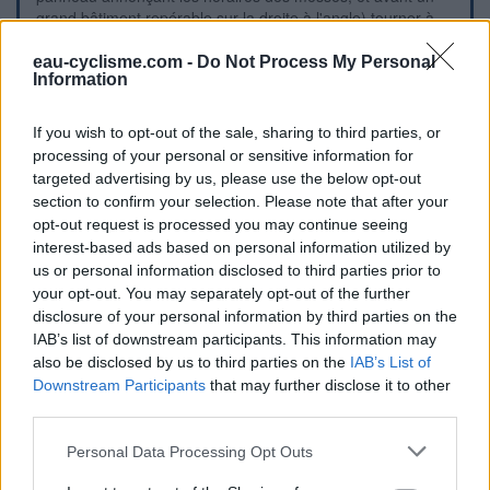
grand bâtiment repérable sur la droite à l'angle) tourner à
gauche dans la voie C62 pour trouver la borne à son début
(elle ne se voit pas à l'avance).
eau-cyclisme.com -
Do Not Process My Personal
Information
Repères visuels
If you wish to opt-out of the sale, sharing to third parties, or
processing of your personal or sensitive information for
targeted advertising by us, please use the below opt-out
section to confirm your selection. Please note that after your
opt-out request is processed you may continue seeing
interest-based ads based on personal information utilized by
us or personal information disclosed to third parties prior to
your opt-out. You may separately opt-out of the further
disclosure of your personal information by third parties on the
IAB’s list of downstream participants. This information may
also be disclosed by us to third parties on the
IAB’s List of
Downstream Participants
that may further disclose it to other
third parties.
Personal Data Processing Opt Outs