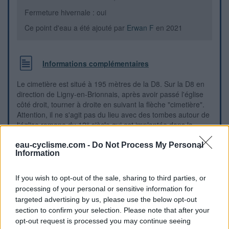
Fermeture hivernale : oui
Ce point d'eau a été ajouté par
Erwan F
en 2021
Informations complémentaires
Le cimetière est situé à 195 mètres de la D8. Sur la D8 en
direction de Ligny-en-Brionnais, après avoir passé l'église
côté droit, tourner à droite en suivant la flèche "cimetière".
Attention, il ne s'agit pas du lieu avec des tombes autour de
l'église romane du 12° siècle qui est implantée dans la
fourche entre la D8 et la rue empruntée, il faut continuer sur
la route qui descend et remonte avant de faire une courbe à
eau-cyclisme.com -
Do Not Process My Personal
Information
gauche. Le cimetière est côté gauche juste après ledit
virage. Le robinet est à l'intérieur du cimetière, à gauche du
portail.
If you wish to opt-out of the sale, sharing to third parties, or
processing of your personal or sensitive information for
targeted advertising by us, please use the below opt-out
Repères visuels
section to confirm your selection. Please note that after your
opt-out request is processed you may continue seeing